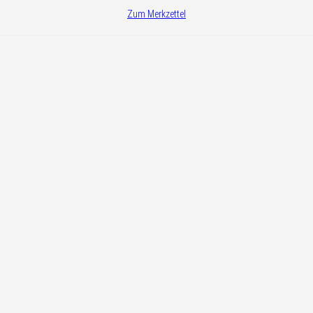
Zum Merkzettel
e Felder mit dem Stern (*) aus!
u
divers
ktinformationen