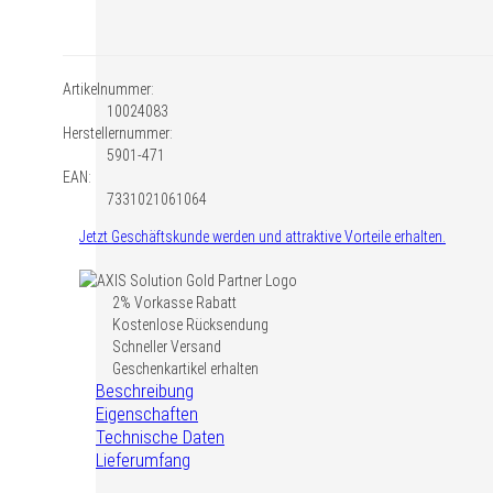
Bitte füllen Sie all
Artikelnummer:
10024083
Herstellernummer:
Anrede
*
5901-471
Herr
Fra
EAN:
7331021061064
Vorname
Jetzt Geschäftskunde werden und attraktive Vorteile erhalten.
AXIS
2% Vorkasse Rabatt
Nachname
Videoüberwachung
Kostenlose Rücksendung
Solution
Schneller Versand
Gold
Geschenkartikel erhalten
Beschreibung
Partner
Ihre Konta
–
Eigenschaften
Auszeichnung
Technische Daten
E-Mail Adresse
für
Lieferumfang
zertifizierte