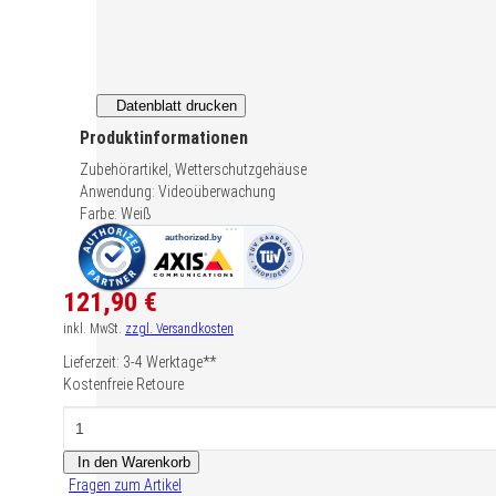
Telefonnummer
Datenblatt drucken
Produktinformationen
Rückrufzeit
*
Zubehörartikel, Wetterschutzgehäuse
b
Anwendung: Videoüberwachung
Farbe: Weiß
Anliegen
*
Ich benötige
Ich habe Fra
121,
Informationen
90
€
zurück
Nachricht
inkl. MwSt.
zzgl. Versandkosten
Preis,
Verfügbakeit
Lieferzeit: 3-4 Werktage**
und
Kostenfreie Retoure
Warenkorb-
oder
Menge
Konfigurieren-
Button
In den Warenkorb
Fragen zum Artikel