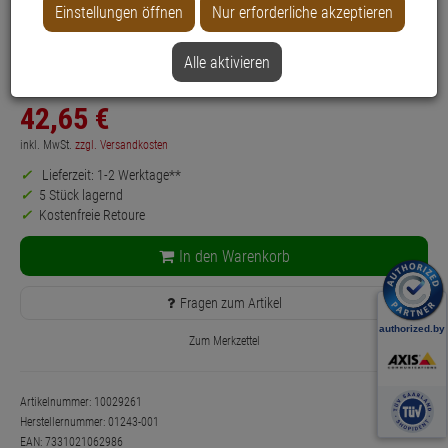
Produktinformationen
Einstellungen öffnen
Nur erforderliche akzeptieren
Halterung, Zubehörartikel
Anwendung: Videoüberwachung
Alle aktivieren
Farbe: Weiß
42,
65
€
inkl. MwSt.
zzgl. Versandkosten
Lieferzeit: 1-2 Werktage**
5 Stück lagernd
Kostenfreie Retoure
In den Warenkorb
Fragen zum Artikel
Zum Merkzettel
Artikelnummer: 10029261
Herstellernummer:
01243-001
EAN:
7331021062986