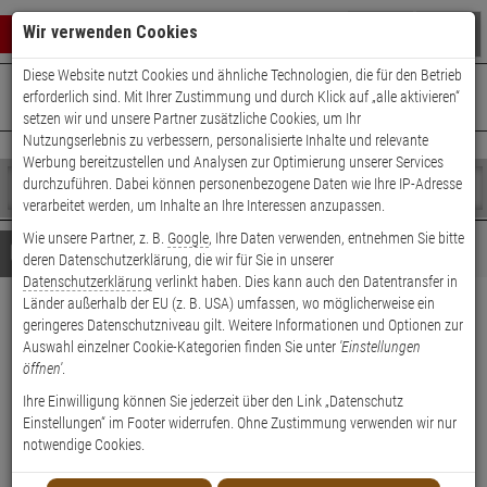
Warenkorb schließen
Suche öffnen
Warenko
Wir verwenden Cookies
Diese Website nutzt Cookies und ähnliche Technologien, die für den Betrieb
+49 (0)821 899 493-0
Mo. - Do.: 8:00 - 16:30 | Fr.: 8:00 - 14:00 Uhr
0 ARTIKEL IM WARENKORB
erforderlich sind. Mit Ihrer Zustimmung und durch Klick auf „alle aktivieren“
Kontaktservice nutzen
setzen wir und unsere Partner zusätzliche Cookies, um Ihr
Ihr Warenkorb ist momentan leer.
Ergebnisse (
)
Nutzungserlebnis zu verbessern, personalisierte Inhalte und relevante
Fertig
Werbung bereitzustellen und Analysen zur Optimierung unserer Services
Shop
durchzuführen. Dabei können personenbezogene Daten wie Ihre IP-Adresse
durchsuchen
verarbeitet werden, um Inhalte an Ihre Interessen anzupassen.
Bitte
Es
Wie unsere Partner, z. B.
Google
, Ihre Daten verwenden, entnehmen Sie bitte
geben
wurde
Details
Beratung
deren Datenschutzerklärung, die wir für Sie in unserer
Sie
noch
Datenschutzerklärung
verlinkt haben. Dies kann auch den Datentransfer in
mindestens
Kategorien
Länder außerhalb der EU (z. B. USA) umfassen, wo möglicherweise ein
3
Suche
Axis T94C01M J-BOX/GANG
geringeres Datenschutzniveau gilt. Weitere Informationen und Optionen zur
Zeichen
gestartet
Auswahl einzelner Cookie-Kategorien finden Sie unter
'Einstellungen
ein,
BOX PL Halterung
öffnen'
.
um
die
Ihre Einwilligung können Sie jederzeit über den Link „Datenschutz
Produktmerkmale
Suche
Einstellungen“ im Footer widerrufen. Ohne Zustimmung verwenden wir nur
zu
notwendige Cookies.
Datenblatt drucken
starten.