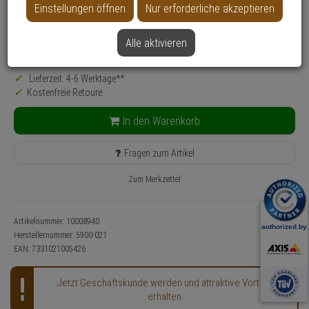
Einstellungen öffnen
Nur erforderliche akzeptieren
Produktinformationen
36,
10
€
Alle aktivieren
inkl. MwSt.
zzgl. Versandkosten
Lieferzeit: 4-6 Werktage**
Kostenfreie Retoure
In den Warenkorb
Fragen zum Artikel
Zum Merkzettel
Artikelnummer: 10008940
Herstellernummer:
5900-021
EAN:
7331021005426
Jetzt Geschäftskunde werden und attraktive Vorteile
erhalten.