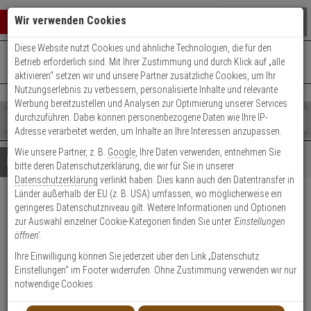
Warenkorb schließen
Suche öffnen
Warenko
Wir verwenden Cookies
Diese Website nutzt Cookies und ähnliche Technologien, die für den
+49 (0)821 899 493-0
Mo. - Do.: 8:00 - 16:30 | Fr.: 8:00 - 14:00 Uhr
0 ARTIKEL IM WARENKORB
Betrieb erforderlich sind. Mit Ihrer Zustimmung und durch Klick auf „alle
Kontaktservice nutzen
aktivieren“ setzen wir und unsere Partner zusätzliche Cookies, um Ihr
Ihr Warenkorb ist momentan leer.
Ergebnisse (
)
Nutzungserlebnis zu verbessern, personalisierte Inhalte und relevante
Fertig
Werbung bereitzustellen und Analysen zur Optimierung unserer Services
Shop
durchzuführen. Dabei können personenbezogene Daten wie Ihre IP-
durchsuchen
Adresse verarbeitet werden, um Inhalte an Ihre Interessen anzupassen.
Bitte
Es
Wie unsere Partner, z. B.
Google
, Ihre Daten verwenden, entnehmen Sie
geben
wurde
Details
Beratung
bitte deren Datenschutzerklärung, die wir für Sie in unserer
Sie
noch
Datenschutzerklärung
verlinkt haben. Dies kann auch den Datentransfer in
mindestens
Kategorien
Länder außerhalb der EU (z. B. USA) umfassen, wo möglicherweise ein
3
Suche
AXIS T94F02D
geringeres Datenschutzniveau gilt. Weitere Informationen und Optionen
Zeichen
gestartet
zur Auswahl einzelner Cookie-Kategorien finden Sie unter
'Einstellungen
ein,
Hängemontageset
öffnen'
.
um
die
Ihre Einwilligung können Sie jederzeit über den Link „Datenschutz
Produktmerkmale
Suche
Einstellungen“ im Footer widerrufen. Ohne Zustimmung verwenden wir nur
zu
notwendige Cookies.
starten.
Datenblatt drucken