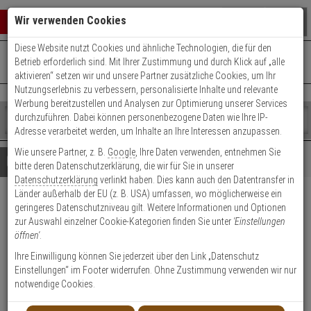
Warenkorb schließen
Suche öffnen
Warenko
Wir verwenden Cookies
Diese Website nutzt Cookies und ähnliche Technologien, die für den
+49 (0)821 899 493-0
Mo. - Do.: 8:00 - 16:30 | Fr.: 8:00 - 14:00 Uhr
0 ARTIKEL IM WARENKORB
Betrieb erforderlich sind. Mit Ihrer Zustimmung und durch Klick auf „alle
Kontaktservice nutzen
aktivieren“ setzen wir und unsere Partner zusätzliche Cookies, um Ihr
Ihr Warenkorb ist momentan leer.
Ergebnisse (
)
Nutzungserlebnis zu verbessern, personalisierte Inhalte und relevante
Fertig
Werbung bereitzustellen und Analysen zur Optimierung unserer Services
Shop
durchzuführen. Dabei können personenbezogene Daten wie Ihre IP-
durchsuchen
Adresse verarbeitet werden, um Inhalte an Ihre Interessen anzupassen.
Bitte
Es
Wie unsere Partner, z. B.
Google
, Ihre Daten verwenden, entnehmen Sie
geben
wurde
Details
Beratung
bitte deren Datenschutzerklärung, die wir für Sie in unserer
Sie
noch
Datenschutzerklärung
verlinkt haben. Dies kann auch den Datentransfer in
mindestens
Kategorien
Länder außerhalb der EU (z. B. USA) umfassen, wo möglicherweise ein
3
Suche
Axis T98A05 CABINET DOOR
geringeres Datenschutzniveau gilt. Weitere Informationen und Optionen
Zeichen
gestartet
zur Auswahl einzelner Cookie-Kategorien finden Sie unter
'Einstellungen
ein,
Tür f. Wandmontageschrank
öffnen'
.
um
die
Ihre Einwilligung können Sie jederzeit über den Link „Datenschutz
Produktmerkmale
Suche
Einstellungen“ im Footer widerrufen. Ohne Zustimmung verwenden wir nur
zu
notwendige Cookies.
Datenblatt drucken
starten.