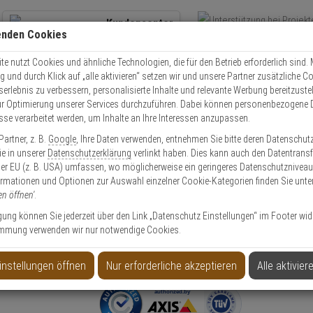
Kundencenter
enden Cookies
Übe
+49 (0)821 899 493-0
Schnel
Kontaktservice
nutzen
e nutzt Cookies und ähnliche Technologien, die für den Betrieb erforderlich sind. M
und durch Klick auf „alle aktivieren“ setzen wir und unsere Partner zusätzliche C
Mo. - Do.: 8:00 - 16:30 Fr. 8:00 - 14:00 Uhr
serlebnis zu verbessern, personalisierte Inhalte und relevante Werbung bereitzuste
r Optimierung unserer Services durchzuführen. Dabei können personenbezogene 
esse verarbeitet werden, um Inhalte an Ihre Interessen anzupassen.
ubenspikes für Kameras und Halterungen weiß
artner, z. B.
Google
, Ihre Daten verwenden, entnehmen Sie bitte deren Datenschut
Sie in unserer
Datenschutzerklärung
verlinkt haben. Dies kann auch den Datentransf
er EU (z. B. USA) umfassen, wo möglicherweise ein geringeres Datenschutzniveau 
ormationen und Optionen zur Auswahl einzelner Cookie-Kategorien finden Sie unte
en öffnen'
.
 und Halterungen weiß
ligung können Sie jederzeit über den Link „Datenschutz Einstellungen“ im Footer wid
mmung verwenden wir nur notwendige Cookies.
Produktinformationen
Spike
instellungen öffnen
Nur erforderliche akzeptieren
Alle aktivier
Anwendung: Tauben, Vögel