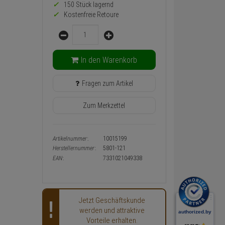
Warenkorb-
150 Stück lagernd
oder
Kostenfreie Retoure
Konfigurieren-
Menge
Button
In den Warenkorb
Fragen zum Artikel
Zum Merkzettel
Artikelnummer:
10015199
Herstellernummer:
5801-121
EAN:
7331021049338
Jetzt Geschäftskunde
werden und attraktive
Vorteile erhalten.