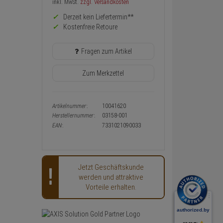
Preis,
inkl. MwSt.
zzgl. Versandkosten
Verfügbakeit
Derzeit kein Liefertermin**
und
Warenkorb-
Kostenfreie Retoure
oder
Konfigurieren-
Fragen zum Artikel
Button
Zum Merkzettel
Artikelnummer:
10041620
Herstellernummer:
03158-001
EAN:
7331021090033
Jetzt Geschäftskunde
werden und attraktive
Vorteile erhalten.