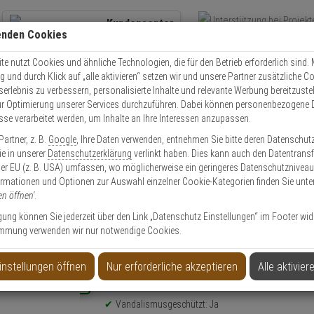
Kundencenter
enden Cookies
Übe
+49 (0)821 899 493-0
Schnel
Kontaktservice
nutzen
e nutzt Cookies und ähnliche Technologien, die für den Betrieb erforderlich sind. M
und durch Klick auf „alle aktivieren“ setzen wir und unsere Partner zusätzliche C
Mo. - Do.: 8:00 - 16:30 Fr. 8:00 - 14:00 Uhr
serlebnis zu verbessern, personalisierte Inhalte und relevante Werbung bereitzuste
r Optimierung unserer Services durchzuführen. Dabei können personenbezogene 
esse verarbeitet werden, um Inhalte an Ihre Interessen anzupassen.
3302-E Eckhalterung, Innen und Außen
artner, z. B.
Google
, Ihre Daten verwenden, entnehmen Sie bitte deren Datenschut
Sie in unserer
Datenschutzerklärung
verlinkt haben. Dies kann auch den Datentransf
er EU (z. B. USA) umfassen, wo möglicherweise ein geringeres Datenschutzniveau 
ormationen und Optionen zur Auswahl einzelner Cookie-Kategorien finden Sie unte
en öffnen'
.
nnen und Außen
ligung können Sie jederzeit über den Link „Datenschutz Einstellungen“ im Footer wid
mmung verwenden wir nur notwendige Cookies.
instellungen öffnen
Nur erforderliche akzeptieren
Alle aktivier
Produktinformationen
NEU
Halterung, Zubehörartikel
Vandalismusgeschützt: Ja