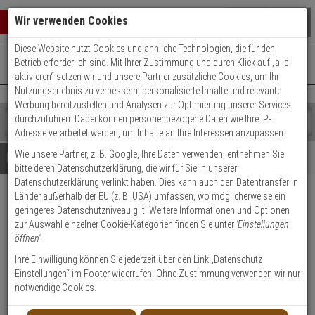
Warenkorb schließen
Suche öffnen
Warenko
Wir verwenden Cookies
Diese Website nutzt Cookies und ähnliche Technologien, die für den
+49 (0)821 899 493-0
Mo. - Do.: 8:00 - 16:30 | Fr.: 8:00 - 14:00 Uhr
0 ARTIKEL IM WARENKORB
Betrieb erforderlich sind. Mit Ihrer Zustimmung und durch Klick auf „alle
Kontaktservice nutzen
aktivieren“ setzen wir und unsere Partner zusätzliche Cookies, um Ihr
Ihr Warenkorb ist momentan leer.
Ergebnisse (
)
Nutzungserlebnis zu verbessern, personalisierte Inhalte und relevante
Fertig
Werbung bereitzustellen und Analysen zur Optimierung unserer Services
Shop
durchzuführen. Dabei können personenbezogene Daten wie Ihre IP-
durchsuchen
Adresse verarbeitet werden, um Inhalte an Ihre Interessen anzupassen.
Bitte
Es
Wie unsere Partner, z. B.
Google
, Ihre Daten verwenden, entnehmen Sie
geben
wurde
Details
Beratung
bitte deren Datenschutzerklärung, die wir für Sie in unserer
Sie
noch
Datenschutzerklärung
verlinkt haben. Dies kann auch den Datentransfer in
mindestens
Kategorien
Länder außerhalb der EU (z. B. USA) umfassen, wo möglicherweise ein
3
Suche
Bever 280BZ Einsteckschloss
geringeres Datenschutzniveau gilt. Weitere Informationen und Optionen
Zeichen
gestartet
käntig DIN rechts 20mm
zur Auswahl einzelner Cookie-Kategorien finden Sie unter
'Einstellungen
ein,
öffnen'
.
um
die
Produktmerkmale
Ihre Einwilligung können Sie jederzeit über den Link „Datenschutz
Lagerabverkauf
Suche
Einstellungen“ im Footer widerrufen. Ohne Zustimmung verwenden wir nur
zu
notwendige Cookies.
starten.