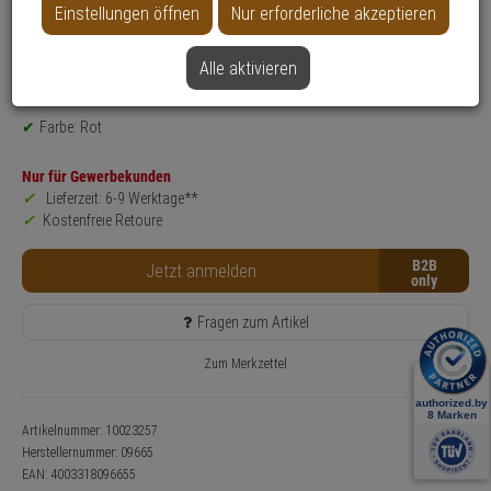
Einstellungen öffnen
Nur erforderliche akzeptieren
Produktinformationen
Vorhangschloss, Industrie-Hangeschloss - Modell: 72/40 color
Alle aktivieren
Sicherheitsstufe: 6
Einsatzbereich: Gewerbeobjekte, Haus, Wohnung, Gepäcksicherung
Farbe: Rot
Nur für Gewerbekunden
Lieferzeit: 6-9 Werktage**
Kostenfreie Retoure
B2B
Jetzt anmelden
Fragen zum Artikel
Zum Merkzettel
Artikelnummer: 10023257
Herstellernummer:
09665
EAN:
4003318096655