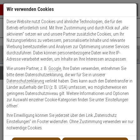
Warenkorb schließen
Suche öffnen
Warenko
Wir verwenden Cookies
Diese Website nutzt Cookies und ähnliche Technologien, die für den
+49 (0)821 899 493-0
Mo. - Do.: 8:00 - 16:30 | Fr.: 8:00 - 14:00 Uhr
0 ARTIKEL IM WARENKORB
Betrieb erforderlich sind. Mit Ihrer Zustimmung und durch Klick auf „alle
Kontaktservice nutzen
aktivieren“ setzen wir und unsere Partner zusätzliche Cookies, um Ihr
Ihr Warenkorb ist momentan leer.
Ergebnisse (
)
Nutzungserlebnis zu verbessern, personalisierte Inhalte und relevante
Fertig
Werbung bereitzustellen und Analysen zur Optimierung unserer Services
Shop
durchzuführen. Dabei können personenbezogene Daten wie Ihre IP-
durchsuchen
Adresse verarbeitet werden, um Inhalte an Ihre Interessen anzupassen.
Bitte
Es
Wie unsere Partner, z. B.
Google
, Ihre Daten verwenden, entnehmen Sie
geben
wurde
Details
Beratung
bitte deren Datenschutzerklärung, die wir für Sie in unserer
Sie
noch
Datenschutzerklärung
verlinkt haben. Dies kann auch den Datentransfer in
mindestens
Kategorien
Länder außerhalb der EU (z. B. USA) umfassen, wo möglicherweise ein
3
Suche
Abus Aluminium-
geringeres Datenschutzniveau gilt. Weitere Informationen und Optionen
Zeichen
gestartet
zur Auswahl einzelner Cookie-Kategorien finden Sie unter
'Einstellungen
ein,
Vorhangschloss 72/40 rot
öffnen'
.
um
die
Ihre Einwilligung können Sie jederzeit über den Link „Datenschutz
Produktmerkmale
Suche
Einstellungen“ im Footer widerrufen. Ohne Zustimmung verwenden wir nur
zu
notwendige Cookies.
starten.
Datenblatt drucken