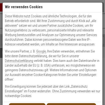
Warenkorb schließen
Suche öffnen
Warenko
Wir verwenden Cookies
Diese Website nutzt Cookies und ähnliche Technologien, die für den
+49 (0)821 899 493-0
Mo. - Do.: 8:00 - 16:30 | Fr.: 8:00 - 14:00 Uhr
0 ARTIKEL IM WARENKORB
Betrieb erforderlich sind. Mit Ihrer Zustimmung und durch Klick auf „alle
Kontaktservice nutzen
aktivieren“ setzen wir und unsere Partner zusätzliche Cookies, um Ihr
Ihr Warenkorb ist momentan leer.
Ergebnisse (
)
Nutzungserlebnis zu verbessern, personalisierte Inhalte und relevante
Fertig
Werbung bereitzustellen und Analysen zur Optimierung unserer Services
Shop
durchzuführen. Dabei können personenbezogene Daten wie Ihre IP-
durchsuchen
Adresse verarbeitet werden, um Inhalte an Ihre Interessen anzupassen.
Bitte
Es
Wie unsere Partner, z. B.
Google
, Ihre Daten verwenden, entnehmen Sie
geben
wurde
Details
Beratung
bitte deren Datenschutzerklärung, die wir für Sie in unserer
Sie
noch
Datenschutzerklärung
verlinkt haben. Dies kann auch den Datentransfer in
mindestens
Kategorien
Länder außerhalb der EU (z. B. USA) umfassen, wo möglicherweise ein
3
Suche
Bosch UPA-1220-50 Netzteil,
geringeres Datenschutzniveau gilt. Weitere Informationen und Optionen
Zeichen
gestartet
12VDC, 1A
zur Auswahl einzelner Cookie-Kategorien finden Sie unter
'Einstellungen
ein,
öffnen'
.
um
die
Produktmerkmale
Ihre Einwilligung können Sie jederzeit über den Link „Datenschutz
Suche
Einstellungen“ im Footer widerrufen. Ohne Zustimmung verwenden wir nur
zu
notwendige Cookies.
Datenblatt drucken
starten.