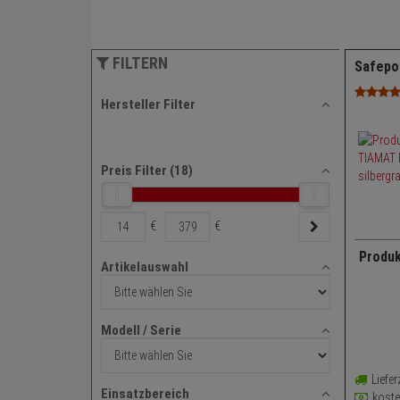
FILTERN
Safepo
Hersteller Filter
Preis Filter (
18
)
€
€
Produk
Artikelauswahl
Artikelauswahl
Pake
Pake
verrie
Modell / Serie
Modell
max.
/
Post
Liefer
Serie
Einsatzbereich
Schl
kost