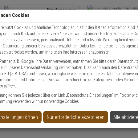
Kundencenter
enden Cookies
Übe
+49 (0)821 899 493-0
Schnel
Kontaktservice
nutzen
e nutzt Cookies und ähnliche Technologien, die für den Betrieb erforderlich sind. M
und durch Klick auf „alle aktivieren“ setzen wir und unsere Partner zusätzliche C
Mo. - Do.: 8:00 - 16:30 Fr. 8:00 - 14:00 Uhr
serlebnis zu verbessern, personalisierte Inhalte und relevante Werbung bereitzuste
r Optimierung unserer Services durchzuführen. Dabei können personenbezogene 
esse verarbeitet werden, um Inhalte an Ihre Interessen anzupassen.
Video
Zutritt
Einbruch
Brand
artner, z. B.
Google
, Ihre Daten verwenden, entnehmen Sie bitte deren Datenschut
riefkasten Silber
Sie in unserer
Datenschutzerklärung
verlinkt haben. Dies kann auch den Datentransf
er EU (z. B. USA) umfassen, wo möglicherweise ein geringeres Datenschutzniveau 
ormationen und Optionen zur Auswahl einzelner Cookie-Kategorien finden Sie unte
en öffnen'
.
ngang!
ligung können Sie jederzeit über den Link „Datenschutz Einstellungen“ im Footer wid
mmung verwenden wir nur notwendige Cookies.
für schlichte Schönheit & moderne Akzente. Unsere Kollektion silbergrauer B
armonischen grauen Farbtönen, die sowohl Moderne als auch zeitlosen Char
instellungen öffnen
Nur erforderliche akzeptieren
Alle aktivier