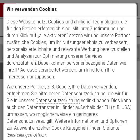
Warenkorb schließen
Suche öffnen
Warenko
Wir verwenden Cookies
Diese Website nutzt Cookies und ähnliche Technologien, die
+49 (0)821 899 493-0
Mo. - Do.: 8:00 - 16:30 | Fr.: 8:00 - 14:00 Uhr
0 ARTIKEL IM WARENKORB
für den Betrieb erforderlich sind. Mit Ihrer Zustimmung und
Kontaktservice nutzen
durch Klick auf „alle aktivieren“ setzen wir und unsere Partner
Ihr Warenkorb ist momentan leer.
Ergebnisse (
)
zusätzliche Cookies, um Ihr Nutzungserlebnis zu verbessern,
Fertig
personalisierte Inhalte und relevante Werbung bereitzustellen
Shop
durchsuchen
und Analysen zur Optimierung unserer Services
Bitte
Es
durchzuführen. Dabei können personenbezogene Daten wie
geben
wurde
Details
Beratung
Ihre IP-Adresse verarbeitet werden, um Inhalte an Ihre
Sie
noch
Interessen anzupassen.
mindestens
Kategorien
Wie unsere Partner, z. B.
Google
, Ihre Daten verwenden,
3
Suche
BSS Aufbaugehäuse f.
Zeichen
gestartet
entnehmen Sie bitte deren Datenschutzerklärung, die wir für
ein,
Sie in unserer
Datenschutzerklärung
verlinkt haben. Dies kann
Zarge m. Gegenstück 8323.6G
um
auch den Datentransfer in Länder außerhalb der EU (z. B. USA)
die
umfassen, wo möglicherweise ein geringeres
Produktmerkmale
Suche
Datenschutzniveau gilt. Weitere Informationen und Optionen
zu
zur Auswahl einzelner Cookie-Kategorien finden Sie unter
Datenblatt drucken
starten.
'Einstellungen öffnen'
.