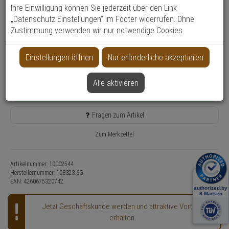
Produktinformationen
Zubehörartikel, Gehäuse
Ihre Einwilligung können Sie jederzeit über den Link
„Datenschutz Einstellungen“ im Footer widerrufen. Ohne
148,
35
€
Zustimmung verwenden wir nur notwendige Cookies.
inkl. MwSt.
zzgl. Versandkosten
Einstellungen öffnen
Nur erforderliche akzeptieren
Lieferzeit: 1-2 Werktage**
Kostenfreie Retoure
Alle aktivieren
In den Warenkorb
Fragen zum Artikel
Zum Merkzettel
Artikelnummer: 10002544
Herstellernummer:
108323.6G
EAN:
4260675320742
Jetzt Geschäftskunde werden und attraktive Vorteile
erhalten.