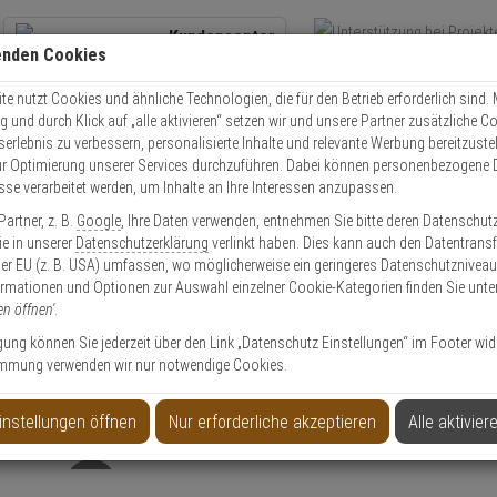
Kundencenter
enden Cookies
Übe
+49 (0)821 899 493-0
Schnel
Kontaktservice
nutzen
e nutzt Cookies und ähnliche Technologien, die für den Betrieb erforderlich sind. M
und durch Klick auf „alle aktivieren“ setzen wir und unsere Partner zusätzliche C
Mo. - Do.: 8:00 - 16:30 Fr. 8:00 - 14:00 Uhr
serlebnis zu verbessern, personalisierte Inhalte und relevante Werbung bereitzuste
r Optimierung unserer Services durchzuführen. Dabei können personenbezogene 
esse verarbeitet werden, um Inhalte an Ihre Interessen anzupassen.
Video
Zutritt
Einbruch
Brand
artner, z. B.
Google
, Ihre Daten verwenden, entnehmen Sie bitte deren Datenschut
Alarmtechnik
BSS Gegenstück z. Aufbgeh. EasyBlocker12 f.Glastür
Sie in unserer
Datenschutzerklärung
verlinkt haben. Dies kann auch den Datentransf
er EU (z. B. USA) umfassen, wo möglicherweise ein geringeres Datenschutzniveau 
ormationen und Optionen zur Auswahl einzelner Cookie-Kategorien finden Sie unte
en öffnen'
.
ligung können Sie jederzeit über den Link „Datenschutz Einstellungen“ im Footer wid
mmung verwenden wir nur notwendige Cookies.
yBlocker12 f.Glastür
instellungen öffnen
Nur erforderliche akzeptieren
Alle aktivier
Produktinformationen
Zubehörartikel, Gehäuse