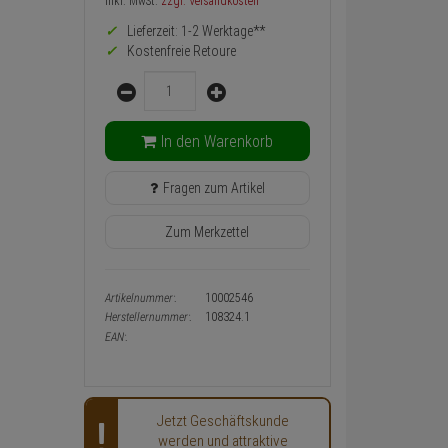
Preis,
inkl. MwSt.
zzgl. Versandkosten
Verfügbakeit
Lieferzeit: 1-2 Werktage**
und
Warenkorb-
Kostenfreie Retoure
oder
Menge
Konfigurieren-
Button
In den Warenkorb
Fragen zum Artikel
Zum Merkzettel
Artikelnummer:
10002546
Herstellernummer:
108324.1
EAN:
Jetzt Geschäftskunde
werden und attraktive