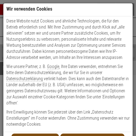
Warenkorb schließen
Suche öffnen
Warenko
Wir verwenden Cookies
Diese Website nutzt Cookies und ähnliche Technologien, die für den
+49 (0)821 899 493-0
Mo. - Do.: 8:00 - 16:30 | Fr.: 8:00 - 14:00 Uhr
0 ARTIKEL IM WARENKORB
Betrieb erforderlich sind. Mit Ihrer Zustimmung und durch Klick auf „alle
Kontaktservice nutzen
aktivieren“ setzen wir und unsere Partner zusätzliche Cookies, um Ihr
Ihr Warenkorb ist momentan leer.
Ergebnisse (
)
Nutzungserlebnis zu verbessern, personalisierte Inhalte und relevante
Fertig
Werbung bereitzustellen und Analysen zur Optimierung unserer Services
Shop
durchzuführen. Dabei können personenbezogene Daten wie Ihre IP-
durchsuchen
Adresse verarbeitet werden, um Inhalte an Ihre Interessen anzupassen.
Bitte
Es
Wie unsere Partner, z. B.
Google
, Ihre Daten verwenden, entnehmen Sie
geben
wurde
Details
Beratung
bitte deren Datenschutzerklärung, die wir für Sie in unserer
Sie
noch
Datenschutzerklärung
verlinkt haben. Dies kann auch den Datentransfer in
mindestens
Kategorien
Länder außerhalb der EU (z. B. USA) umfassen, wo möglicherweise ein
3
Suche
Burg Wächter BK 92 M SB
geringeres Datenschutzniveau gilt. Weitere Informationen und Optionen
Zeichen
gestartet
gleichschließend
zur Auswahl einzelner Cookie-Kategorien finden Sie unter
'Einstellungen
ein,
öffnen'
.
um
die
Produktmerkmale
Ihre Einwilligung können Sie jederzeit über den Link „Datenschutz
Lagerabverkauf
Suche
Einstellungen“ im Footer widerrufen. Ohne Zustimmung verwenden wir nur
zu
notwendige Cookies.
starten.