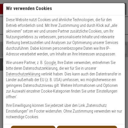
Warenkorb schließen
Suche öffnen
Warenko
Wir verwenden Cookies
Diese Website nutzt Cookies und ähnliche Technologien, die für den
+49 (0)821 899 493-0
Mo. - Do.: 8:00 - 16:30 | Fr.: 8:00 - 14:00 Uhr
0 ARTIKEL IM WARENKORB
Betrieb erforderlich sind. Mit Ihrer Zustimmung und durch Klick auf „alle
Kontaktservice nutzen
aktivieren“ setzen wir und unsere Partner zusätzliche Cookies, um Ihr
Ihr Warenkorb ist momentan leer.
Ergebnisse (
)
Nutzungserlebnis zu verbessern, personalisierte Inhalte und relevante
Fertig
Werbung bereitzustellen und Analysen zur Optimierung unserer Services
Shop
durchzuführen. Dabei können personenbezogene Daten wie Ihre IP-
durchsuchen
Adresse verarbeitet werden, um Inhalte an Ihre Interessen anzupassen.
Bitte
Es
Wie unsere Partner, z. B.
Google
, Ihre Daten verwenden, entnehmen Sie
geben
wurde
Details
Beratung
bitte deren Datenschutzerklärung, die wir für Sie in unserer
Sie
noch
Datenschutzerklärung
verlinkt haben. Dies kann auch den Datentransfer in
mindestens
Kategorien
Länder außerhalb der EU (z. B. USA) umfassen, wo möglicherweise ein
3
Suche
Burg Wächter Einsatz 8
geringeres Datenschutzniveau gilt. Weitere Informationen und Optionen
Zeichen
gestartet
aus schlagfestem Kunststoff
zur Auswahl einzelner Cookie-Kategorien finden Sie unter
'Einstellungen
ein,
öffnen'
.
um
die
Produktmerkmale
Ihre Einwilligung können Sie jederzeit über den Link „Datenschutz
Lagerabverkauf
Suche
Einstellungen“ im Footer widerrufen. Ohne Zustimmung verwenden wir nur
zu
notwendige Cookies.
starten.