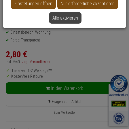
Einstellungen öffnen
Nur erforderliche akzeptieren
Datenblatt drucken
Alle aktivieren
Produktinformationen
Türkeil - Modell: TKL
Einsatzbereich: Wohnung
Farbe: Transparent
2,
80
€
inkl. MwSt.
zzgl. Versandkosten
Lieferzeit: 1-2 Werktage**
Kostenfreie Retoure
In den Warenkorb
Fragen zum Artikel
Zum Merkzettel