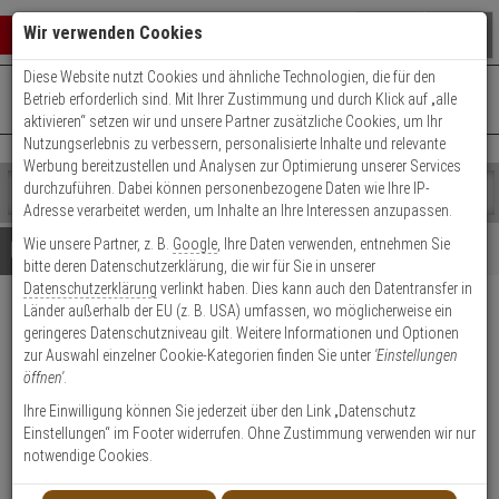
Warenkorb schließen
Suche öffnen
Warenko
Wir verwenden Cookies
Diese Website nutzt Cookies und ähnliche Technologien, die für den
+49 (0)821 899 493-0
Mo. - Do.: 8:00 - 16:30 | Fr.: 8:00 - 14:00 Uhr
0 ARTIKEL IM WARENKORB
Betrieb erforderlich sind. Mit Ihrer Zustimmung und durch Klick auf „alle
Kontaktservice nutzen
aktivieren“ setzen wir und unsere Partner zusätzliche Cookies, um Ihr
Ihr Warenkorb ist momentan leer.
Ergebnisse (
)
Nutzungserlebnis zu verbessern, personalisierte Inhalte und relevante
Fertig
Werbung bereitzustellen und Analysen zur Optimierung unserer Services
Shop
durchzuführen. Dabei können personenbezogene Daten wie Ihre IP-
durchsuchen
Adresse verarbeitet werden, um Inhalte an Ihre Interessen anzupassen.
Bitte
Es
Wie unsere Partner, z. B.
Google
, Ihre Daten verwenden, entnehmen Sie
geben
wurde
Details
Beratung
bitte deren Datenschutzerklärung, die wir für Sie in unserer
Sie
noch
Datenschutzerklärung
verlinkt haben. Dies kann auch den Datentransfer in
mindestens
Kategorien
Länder außerhalb der EU (z. B. USA) umfassen, wo möglicherweise ein
3
Suche
Burg Wächter TKL 2016 T
geringeres Datenschutzniveau gilt. Weitere Informationen und Optionen
Zeichen
gestartet
Türkeil - transparent
zur Auswahl einzelner Cookie-Kategorien finden Sie unter
'Einstellungen
ein,
öffnen'
.
um
die
Ihre Einwilligung können Sie jederzeit über den Link „Datenschutz
1
Suche
Einstellungen“ im Footer widerrufen. Ohne Zustimmung verwenden wir nur
zu
notwendige Cookies.
Produktmerkmale
starten.
Lagerabverkauf