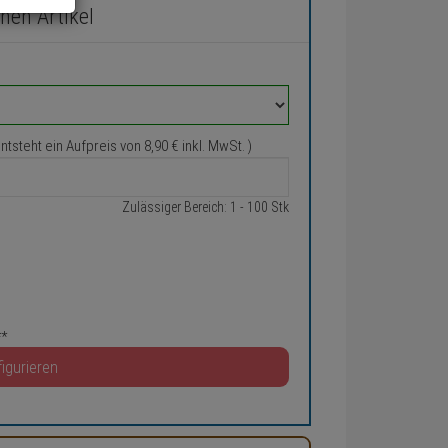
chen Artikel
entsteht ein Aufpreis von
8,
90
€
inkl. MwSt. )
Zulässiger Bereich: 1 - 100 Stk
**
igurieren