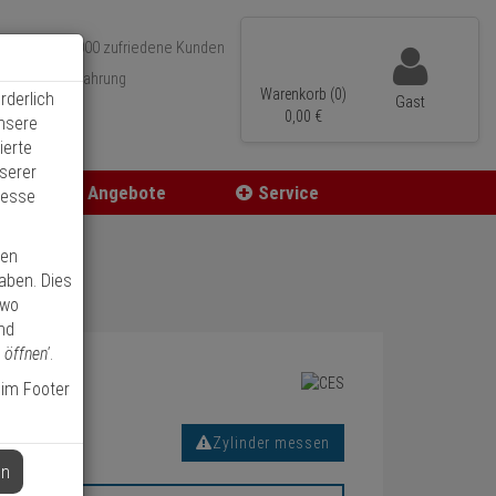
Über 350.000 zufriedene Kunden
r 15 Jahre Erfahrung
Warenkorb (0)
rderlich
Gast
ler Versand
0,
00
€
unsere
ierte
serer
Angebote
Service
resse
linder 30
ren
haben. Dies
 wo
nd
 öffnen'
.
 im Footer
Zylinder messen
en