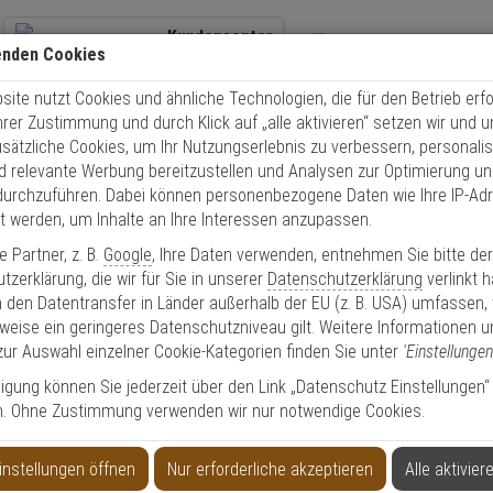
Kundencenter
enden Cookies
+49 (0)821 899 493-0
Übe
ite nutzt Cookies und ähnliche Technologien, die für den Betrieb erfo
Kontaktservice
nutzen
Schnel
Ihrer Zustimmung und durch Klick auf „alle aktivieren“ setzen wir und 
Mo. - Do.: 8:00 - 16:30 Fr. 8:00 - 14:00 Uhr
usätzliche Cookies, um Ihr Nutzungserlebnis zu verbessern, personalis
nd relevante Werbung bereitzustellen und Analysen zur Optimierung un
Video
Zutritt
Einbruch
Brand
durchzuführen. Dabei können personenbezogene Daten wie Ihre IP-Ad
et werden, um Inhalte an Ihre Interessen anzupassen.
olle
Schließzylinder
Mechanische Schließsysteme
CES RHM Außenzy
 Partner, z. B.
Google
, Ihre Daten verwenden, entnehmen Sie bitte de
zerklärung, die wir für Sie in unserer
Datenschutzerklärung
verlinkt 
 den Datentransfer in Länder außerhalb der EU (z. B. USA) umfassen,
weise ein geringeres Datenschutzniveau gilt. Weitere Informationen u
zur Auswahl einzelner Cookie-Kategorien finden Sie unter
'Einstellungen
lligung können Sie jederzeit über den Link „Datenschutz Einstellungen“
n. Ohne Zustimmung verwenden wir nur notwendige Cookies.
instellungen öffnen
Nur erforderliche akzeptieren
Alle aktivier