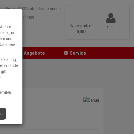
Über 350.000 zufriedene Kunden
r 15 Jahre Erfahrung
ler Versand
Warenkorb (0)
it Ihrer
Gast
0,
00
€
ookies, um
llen und
Daten wie
Angebote
Service
zerklärung,
er in Länder
gilt.
r
errufen.
en