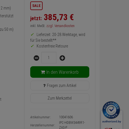
Informationen
SALE
 12 mm)
zurück
Preis,
385,
73
€
erstützt
jetzt:
Verfügbakeit
und
inkl. MwSt.
zzgl. Versandkosten
Warenkorb-
 zu 50 m)
oder
Lieferzeit: 20-28 Werktage, wird
Konfigurieren-
für Sie bestellt**
Button
Kostenfreie Retoure
Menge
In den Warenkorb
Fragen zum Artikel
Zum Merkzettel
t
Artikelnummer:
10041606
IPC-HDBW3449R1-
Herstellernummer:
ZAS-P