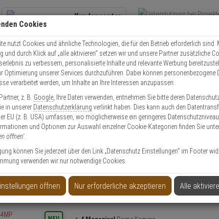
Kundencenter
enden Cookies
Übe
+49 (0)821 899 493-0
Schnel
Kontaktservice
nutzen
e nutzt Cookies und ähnliche Technologien, die für den Betrieb erforderlich sind. M
und durch Klick auf „alle aktivieren“ setzen wir und unsere Partner zusätzliche C
Mo. - Do.: 8:00 - 16:30 Fr. 8:00 - 14:00 Uhr
serlebnis zu verbessern, personalisierte Inhalte und relevante Werbung bereitzuste
r Optimierung unserer Services durchzuführen. Dabei können personenbezogene 
esse verarbeitet werden, um Inhalte an Ihre Interessen anzupassen.
Video
Zutritt
Einbruch
Brand
artner, z. B.
Google
, Ihre Daten verwenden, entnehmen Sie bitte deren Datenschut
a IPC-HDBW3449R1P-ZAS-PV-2712-PRO-B IP-Cam 4MP
Sie in unserer
Datenschutzerklärung
verlinkt haben. Dies kann auch den Datentransf
er EU (z. B. USA) umfassen, wo möglicherweise ein geringeres Datenschutzniveau 
ormationen und Optionen zur Auswahl einzelner Cookie-Kategorien finden Sie unte
en öffnen'
.
ligung können Sie jederzeit über den Link „Datenschutz Einstellungen“ im Footer wid
mmung verwenden wir nur notwendige Cookies.
PV-2712-PRO-B IP-Cam 4MP
instellungen öffnen
Nur erforderliche akzeptieren
Alle aktivier
Produktinformationen
NEU