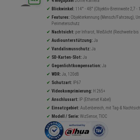
4 Megapixel
Dome Kamera
Blickwinkel:
114° - 48° (Objektiv-Brennweite 2,7 -
Features:
Objekterkennung (Mensch/Fahrzeug), Unt
Perimeterschutz
Nachtsicht:
per Infrarot, Weißlicht (Reichweite bis
Audiounterstützung:
Ja
Vandalismusschutz:
Ja
SD-Karten-Slot:
Ja
Gegenlichtkompensation:
Ja
WDR:
Ja, 120dB
Schutzart:
IP67
Videokomprimierung:
H.265+
Anschlussart:
IP (Ethernet Kabel)
Einsatzgebiet:
Außenbereich, mit Tag-& Nachtsich
Modell / Serie:
WizSense, TIOC