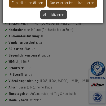
Einstellungen öffnen
Nur erforderliche akzeptieren
Datenblatt drucken
Alle aktivieren
Produktinformationen
4 Megapixel
Bullet Kamera
Blickwinkel:
114° - 47° (Objektiv-Brennweite 2,7 - 12 mm)
Nachtsicht:
per Infrarot (Reichweite bis zu 50 m)
Audiounterstützung:
Ja
Vandalismusschutz:
Ja
SD-Karten-Slot:
Ja
Gegenlichtkompensation:
Ja
WDR:
Ja, 140dB
Schutzart:
IP67
IR-Sperrfilter:
Ja
Videokomprimierung:
H.265, H.264, MJPEG, H.264B, H.264H
Anschlussart:
IP (Ethernet Kabel)
Einsatzgebiet:
Außenbereich, mit Tag-& Nachtsicht
Modell / Serie:
WizMind