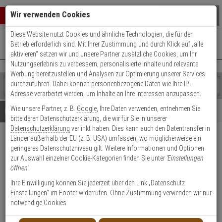
Warenkorb schließen
Suche öffnen
Warenko
Wir verwenden Cookies
Diese Website nutzt Cookies und ähnliche Technologien, die für den
+49 (0)821 899 493-0
Mo. - Do.: 8:00 - 16:30 | Fr.: 8:00 - 14:00 Uhr
0 ARTIKEL IM WARENKORB
Betrieb erforderlich sind. Mit Ihrer Zustimmung und durch Klick auf „alle
Kontaktservice nutzen
aktivieren“ setzen wir und unsere Partner zusätzliche Cookies, um Ihr
Ihr Warenkorb ist momentan leer.
Ergebnisse (
)
Nutzungserlebnis zu verbessern, personalisierte Inhalte und relevante
Fertig
Werbung bereitzustellen und Analysen zur Optimierung unserer Services
Shop
durchzuführen. Dabei können personenbezogene Daten wie Ihre IP-
durchsuchen
Adresse verarbeitet werden, um Inhalte an Ihre Interessen anzupassen.
Bitte
Es
Wie unsere Partner, z. B.
Google
, Ihre Daten verwenden, entnehmen Sie
geben
wurde
Details
Beratung
bitte deren Datenschutzerklärung, die wir für Sie in unserer
Sie
noch
Datenschutzerklärung
verlinkt haben. Dies kann auch den Datentransfer in
mindestens
Kategorien
Länder außerhalb der EU (z. B. USA) umfassen, wo möglicherweise ein
3
Suche
Dahua IPC-HFW5442E-ZE IP-
geringeres Datenschutzniveau gilt. Weitere Informationen und Optionen
Zeichen
gestartet
Kamera 4MPx T/N IR PoE
zur Auswahl einzelner Cookie-Kategorien finden Sie unter
'Einstellungen
ein,
öffnen'
.
um
die
Produktmerkmale
Ihre Einwilligung können Sie jederzeit über den Link „Datenschutz
Suche
Einstellungen“ im Footer widerrufen. Ohne Zustimmung verwenden wir nur
zu
notwendige Cookies.
starten.