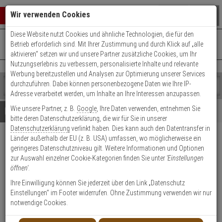
Warenkorb schließen
Suche öffnen
Warenko
Wir verwenden Cookies
Diese Website nutzt Cookies und ähnliche Technologien, die für den
+49 (0)821 899 493-0
Mo. - Do.: 8:00 - 16:30 | Fr.: 8:00 - 14:00 Uhr
0 ARTIKEL IM WARENKORB
Betrieb erforderlich sind. Mit Ihrer Zustimmung und durch Klick auf „alle
Kontaktservice nutzen
aktivieren“ setzen wir und unsere Partner zusätzliche Cookies, um Ihr
Ihr Warenkorb ist momentan leer.
Ergebnisse (
)
Nutzungserlebnis zu verbessern, personalisierte Inhalte und relevante
Fertig
Werbung bereitzustellen und Analysen zur Optimierung unserer Services
Shop
durchzuführen. Dabei können personenbezogene Daten wie Ihre IP-
durchsuchen
Adresse verarbeitet werden, um Inhalte an Ihre Interessen anzupassen.
Bitte
Es
Wie unsere Partner, z. B.
Google
, Ihre Daten verwenden, entnehmen Sie
geben
wurde
Details
Beratung
Beliebte 5 Megapixel Artikel
bitte deren Datenschutzerklärung, die wir für Sie in unserer
Sie
noch
Datenschutzerklärung
verlinkt haben. Dies kann auch den Datentransfer in
mindestens
Kategorien
Länder außerhalb der EU (z. B. USA) umfassen, wo möglicherweise ein
3
Suche
Dahua IPC-HFW5541T-AS-PV-
geringeres Datenschutzniveau gilt. Weitere Informationen und Optionen
Zeichen
gestartet
0800B IP-Kamera 5MPx T/N
zur Auswahl einzelner Cookie-Kategorien finden Sie unter
'Einstellungen
ein,
öffnen'
.
um
die
Produktmerkmale
Ihre Einwilligung können Sie jederzeit über den Link „Datenschutz
Suche
Einstellungen“ im Footer widerrufen. Ohne Zustimmung verwenden wir nur
zu
notwendige Cookies.
starten.