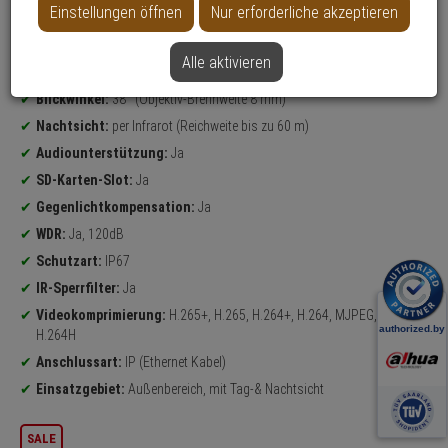
Einstellungen öffnen
Nur erforderliche akzeptieren
Datenblatt drucken
Alle aktivieren
Produktinformationen
5 Megapixel
Bullet Kamera
Blickwinkel:
38° (Objektiv-Brennweite 8 mm)
Nachtsicht:
per Infrarot (Reichweite bis zu 60 m)
Audiounterstützung:
Ja
SD-Karten-Slot:
Ja
Gegenlichtkompensation:
Ja
WDR:
Ja, 120dB
Schutzart:
IP67
IR-Sperrfilter:
Ja
Videokomprimierung:
H.265+, H.265, H.264+, H.264, MJPEG, H.264B,
H.264H
Anschlussart:
IP (Ethernet Kabel)
Einsatzgebiet:
Außenbereich, mit Tag-& Nachtsicht
SALE