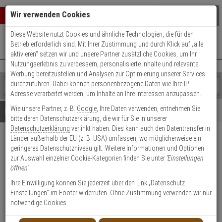
Warenkorb schließen
Suche öffnen
Warenko
Wir verwenden Cookies
Diese Website nutzt Cookies und ähnliche Technologien, die für den
+49 (0)821 899 493-0
Mo. - Do.: 8:00 - 16:30 | Fr.: 8:00 - 14:00 Uhr
0 ARTIKEL IM WARENKORB
Betrieb erforderlich sind. Mit Ihrer Zustimmung und durch Klick auf „alle
Kontaktservice nutzen
aktivieren“ setzen wir und unsere Partner zusätzliche Cookies, um Ihr
Ihr Warenkorb ist momentan leer.
Ergebnisse (
)
Nutzungserlebnis zu verbessern, personalisierte Inhalte und relevante
Fertig
Werbung bereitzustellen und Analysen zur Optimierung unserer Services
Shop
durchzuführen. Dabei können personenbezogene Daten wie Ihre IP-
durchsuchen
Adresse verarbeitet werden, um Inhalte an Ihre Interessen anzupassen.
Bitte
Es
Wie unsere Partner, z. B.
Google
, Ihre Daten verwenden, entnehmen Sie
geben
wurde
Details
Beratung
bitte deren Datenschutzerklärung, die wir für Sie in unserer
Sie
noch
Datenschutzerklärung
verlinkt haben. Dies kann auch den Datentransfer in
mindestens
Kategorien
Länder außerhalb der EU (z. B. USA) umfassen, wo möglicherweise ein
3
Suche
Dahua PFA106
geringeres Datenschutzniveau gilt. Weitere Informationen und Optionen
Zeichen
gestartet
Aufhängeadapter
zur Auswahl einzelner Cookie-Kategorien finden Sie unter
'Einstellungen
ein,
öffnen'
.
um
die
Produktmerkmale
Ihre Einwilligung können Sie jederzeit über den Link „Datenschutz
Suche
Einstellungen“ im Footer widerrufen. Ohne Zustimmung verwenden wir nur
zu
notwendige Cookies.
starten.
Datenblatt drucken