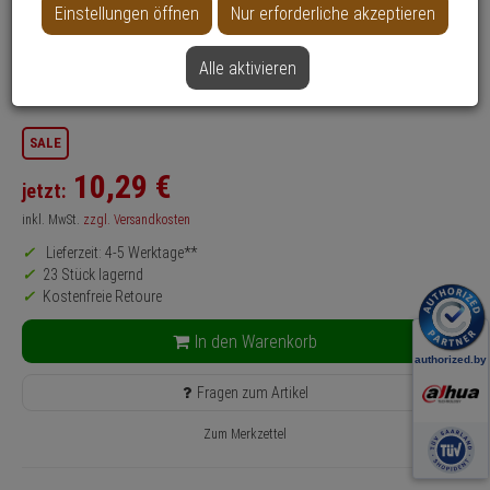
Einstellungen öffnen
Nur erforderliche akzeptieren
Produktinformationen
Zubehörartikel, Adapter
Anwendung: Videoüberwachung
Alle aktivieren
Farbe: Weiß
SALE
10,
29
€
jetzt:
inkl. MwSt.
zzgl. Versandkosten
Lieferzeit: 4-5 Werktage**
23 Stück lagernd
Kostenfreie Retoure
In den Warenkorb
Fragen zum Artikel
Zum Merkzettel