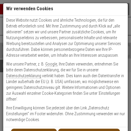
Warenkorb schließen
Suche öffnen
Warenko
Wir verwenden Cookies
Diese Website nutzt Cookies und ähnliche Technologien, die für den
+49 (0)821 899 493-0
Mo. - Do.: 8:00 - 16:30 | Fr.: 8:00 - 14:00 Uhr
0 ARTIKEL IM WARENKORB
Betrieb erforderlich sind. Mit Ihrer Zustimmung und durch Klick auf „alle
Kontaktservice nutzen
aktivieren“ setzen wir und unsere Partner zusätzliche Cookies, um Ihr
Ihr Warenkorb ist momentan leer.
Ergebnisse (
)
Nutzungserlebnis zu verbessern, personalisierte Inhalte und relevante
Fertig
Werbung bereitzustellen und Analysen zur Optimierung unserer Services
Shop
durchzuführen. Dabei können personenbezogene Daten wie Ihre IP-
durchsuchen
Adresse verarbeitet werden, um Inhalte an Ihre Interessen anzupassen.
Bitte
Es
Wie unsere Partner, z. B.
Google
, Ihre Daten verwenden, entnehmen Sie
geben
wurde
Details
Beratung
bitte deren Datenschutzerklärung, die wir für Sie in unserer
Sie
noch
Datenschutzerklärung
verlinkt haben. Dies kann auch den Datentransfer in
mindestens
Kategorien
Länder außerhalb der EU (z. B. USA) umfassen, wo möglicherweise ein
3
Suche
Dahua PFA112 Halterung
geringeres Datenschutzniveau gilt. Weitere Informationen und Optionen
Zeichen
gestartet
zur Auswahl einzelner Cookie-Kategorien finden Sie unter
'Einstellungen
ein,
Produktmerkmale
öffnen'
.
um
die
Ihre Einwilligung können Sie jederzeit über den Link „Datenschutz
Datenblatt drucken
Suche
Einstellungen“ im Footer widerrufen. Ohne Zustimmung verwenden wir nur
zu
notwendige Cookies.
Produktinformationen
starten.
Halterung, Zubehörartikel