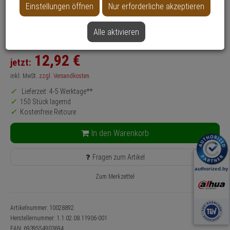
Anwendung: Videoüberwachung
Einstellungen öffnen
Nur erforderliche akzeptieren
Farbe: Weiß
Alle aktivieren
SALE
12,
92
€
jetzt:
inkl. MwSt.
zzgl. Versandkosten
Lieferzeit: 4-5 Werktage**
150 Stück lagernd
Kostenfreie Retoure
In den Warenkorb
Fragen zum Artikel
Zum Merkzettel
Artikelnummer: 10028892
Herstellernummer:
1.1.02.08.11906-001
EAN:
6939554903694