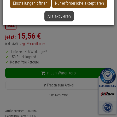
Einstellungen öffnen
Nur erforderliche akzeptieren
Anwendung: Videoüberwachung
Farbe: Weiß
Alle aktivieren
SALE
15,
56
€
jetzt:
inkl. MwSt.
zzgl. Versandkosten
Lieferzeit: 4-5 Werktage**
150 Stück lagernd
Kostenfreie Retoure
In den Warenkorb
Fragen zum Artikel
Zum Merkzettel
Artikelnummer: 10028897
Herstellernummer:
PFA123