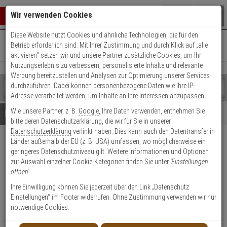
Warenkorb schließen
Suche öffnen
Warenko
Wir verwenden Cookies
Diese Website nutzt Cookies und ähnliche Technologien, die für den
+49 (0)821 899 493-0
Mo. - Do.: 8:00 - 16:30 | Fr.: 8:00 - 14:00 Uhr
0 ARTIKEL IM WARENKORB
Betrieb erforderlich sind. Mit Ihrer Zustimmung und durch Klick auf „alle
Kontaktservice nutzen
aktivieren“ setzen wir und unsere Partner zusätzliche Cookies, um Ihr
Ihr Warenkorb ist momentan leer.
Ergebnisse (
)
Nutzungserlebnis zu verbessern, personalisierte Inhalte und relevante
Fertig
Werbung bereitzustellen und Analysen zur Optimierung unserer Services
Shop
durchzuführen. Dabei können personenbezogene Daten wie Ihre IP-
durchsuchen
Adresse verarbeitet werden, um Inhalte an Ihre Interessen anzupassen.
Bitte
Es
Wie unsere Partner, z. B.
Google
, Ihre Daten verwenden, entnehmen Sie
geben
wurde
Details
Beratung
bitte deren Datenschutzerklärung, die wir für Sie in unserer
Sie
noch
Datenschutzerklärung
verlinkt haben. Dies kann auch den Datentransfer in
mindestens
Kategorien
Länder außerhalb der EU (z. B. USA) umfassen, wo möglicherweise ein
3
Suche
Dahua PFA123 Halterung
geringeres Datenschutzniveau gilt. Weitere Informationen und Optionen
Zeichen
gestartet
zur Auswahl einzelner Cookie-Kategorien finden Sie unter
'Einstellungen
ein,
Produktmerkmale
öffnen'
.
um
die
Ihre Einwilligung können Sie jederzeit über den Link „Datenschutz
Suche
Einstellungen“ im Footer widerrufen. Ohne Zustimmung verwenden wir nur
Datenblatt drucken
zu
notwendige Cookies.
starten.
Produktinformationen
Halterung, Zubehörartikel