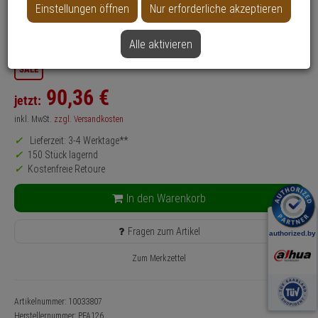
Einstellungen öffnen
Nur erforderliche akzeptieren
Anwendung: Videoüberwachung
Farbe: Weiß
Alle aktivieren
SALE
90,
36
€
jetzt:
inkl. MwSt.
zzgl. Versandkosten
Lieferzeit: 3-4 Werktage**
150 Stück lagernd
Kostenfreie Retoure
In den Warenkorb
Fragen zum Artikel
Zum Merkzettel
Artikelnummer: 10033807
Herstellernummer:
PFA126