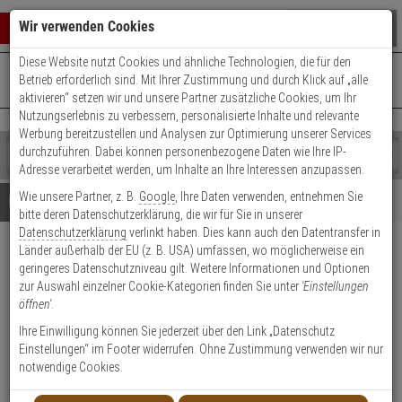
Warenkorb schließen
Suche öffnen
Warenko
Wir verwenden Cookies
Diese Website nutzt Cookies und ähnliche Technologien, die für den
+49 (0)821 899 493-0
Mo. - Do.: 8:00 - 16:30 | Fr.: 8:00 - 14:00 Uhr
0 ARTIKEL IM WARENKORB
Betrieb erforderlich sind. Mit Ihrer Zustimmung und durch Klick auf „alle
Kontaktservice nutzen
aktivieren“ setzen wir und unsere Partner zusätzliche Cookies, um Ihr
Ihr Warenkorb ist momentan leer.
Ergebnisse (
)
Nutzungserlebnis zu verbessern, personalisierte Inhalte und relevante
Fertig
Werbung bereitzustellen und Analysen zur Optimierung unserer Services
Shop
durchzuführen. Dabei können personenbezogene Daten wie Ihre IP-
durchsuchen
Adresse verarbeitet werden, um Inhalte an Ihre Interessen anzupassen.
Bitte
Es
Wie unsere Partner, z. B.
Google
, Ihre Daten verwenden, entnehmen Sie
geben
wurde
Details
Beratung
bitte deren Datenschutzerklärung, die wir für Sie in unserer
Sie
noch
Datenschutzerklärung
verlinkt haben. Dies kann auch den Datentransfer in
mindestens
Kategorien
Länder außerhalb der EU (z. B. USA) umfassen, wo möglicherweise ein
3
Suche
Dahua PFA126 Anschlussbox
geringeres Datenschutzniveau gilt. Weitere Informationen und Optionen
Zeichen
gestartet
zur Auswahl einzelner Cookie-Kategorien finden Sie unter
'Einstellungen
ein,
Produktmerkmale
öffnen'
.
um
die
Ihre Einwilligung können Sie jederzeit über den Link „Datenschutz
Suche
Einstellungen“ im Footer widerrufen. Ohne Zustimmung verwenden wir nur
Datenblatt drucken
zu
notwendige Cookies.
starten.
Produktinformationen
Zubehörartikel, Anschlussbox