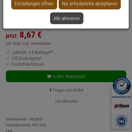
Anwendung: Videoüberwachung
Einstellungen öffnen
Nur erforderliche akzeptieren
Farbe: Schwarz
Alle aktivieren
SALE
8,
67
€
jetzt:
inkl. MwSt.
zzgl. Versandkosten
Lieferzeit: 3-4 Werktage**
150 Stück lagernd
Kostenfreie Retoure
In den Warenkorb
Fragen zum Artikel
Zum Merkzettel
Artikelnummer: 10028903
Herstellernummer:
PFA135-B
EAN: