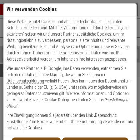
Warenkorb schließen
Suche öffnen
Warenko
Wir verwenden Cookies
Diese Website nutzt Cookies und ähnliche Technologien, die für den
+49 (0)821 899 493-0
Mo. - Do.: 8:00 - 16:30 | Fr.: 8:00 - 14:00 Uhr
0 ARTIKEL IM WARENKORB
Betrieb erforderlich sind. Mit Ihrer Zustimmung und durch Klick auf „alle
Kontaktservice nutzen
aktivieren“ setzen wir und unsere Partner zusätzliche Cookies, um Ihr
Ihr Warenkorb ist momentan leer.
Ergebnisse (
)
Nutzungserlebnis zu verbessern, personalisierte Inhalte und relevante
Fertig
Werbung bereitzustellen und Analysen zur Optimierung unserer Services
Shop
durchzuführen. Dabei können personenbezogene Daten wie Ihre IP-
durchsuchen
Adresse verarbeitet werden, um Inhalte an Ihre Interessen anzupassen.
Bitte
Es
Wie unsere Partner, z. B.
Google
, Ihre Daten verwenden, entnehmen Sie
geben
wurde
Details
Beratung
bitte deren Datenschutzerklärung, die wir für Sie in unserer
Sie
noch
Datenschutzerklärung
verlinkt haben. Dies kann auch den Datentransfer in
mindestens
Kategorien
Länder außerhalb der EU (z. B. USA) umfassen, wo möglicherweise ein
3
Suche
Dahua PFA135-B Halterung
geringeres Datenschutzniveau gilt. Weitere Informationen und Optionen
Zeichen
gestartet
zur Auswahl einzelner Cookie-Kategorien finden Sie unter
'Einstellungen
ein,
Produktmerkmale
öffnen'
.
um
die
Ihre Einwilligung können Sie jederzeit über den Link „Datenschutz
Datenblatt drucken
Suche
Einstellungen“ im Footer widerrufen. Ohne Zustimmung verwenden wir nur
zu
notwendige Cookies.
Produktinformationen
starten.
Halterung, Zubehörartikel