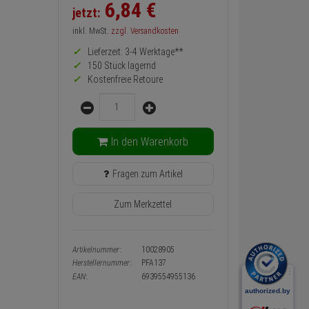
Preis,
6,
84
€
jetzt:
Verfügbakeit
und
inkl. MwSt.
zzgl. Versandkosten
Warenkorb-
oder
Lieferzeit: 3-4 Werktage**
Konfigurieren-
150 Stück lagernd
Button
Kostenfreie Retoure
Menge
In den Warenkorb
Fragen zum Artikel
Zum Merkzettel
Artikelnummer:
10028905
Herstellernummer:
PFA137
EAN:
6939554955136