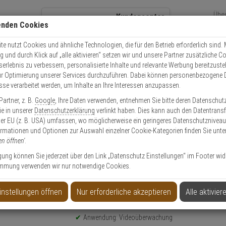
Übe
Kundencenter
enden Cookies
Über
+49 (0)821 899 493-0
Sch
Kontaktservice
nutzen
e nutzt Cookies und ähnliche Technologien, die für den Betrieb erforderlich sind. M
und durch Klick auf „alle aktivieren“ setzen wir und unsere Partner zusätzliche C
Mo. - Do.: 8:00 - 16:30 Fr. 8:00 - 14:00 Uhr
serlebnis zu verbessern, personalisierte Inhalte und relevante Werbung bereitzuste
r Optimierung unserer Services durchzuführen. Dabei können personenbezogene 
esse verarbeitet werden, um Inhalte an Ihre Interessen anzupassen.
Video
Zutritt
Einbruch
Brand
artner, z. B.
Google
, Ihre Daten verwenden, entnehmen Sie bitte deren Datenschut
a PFA137 Halterung
Sie in unserer
Datenschutzerklärung
verlinkt haben. Dies kann auch den Datentransf
er EU (z. B. USA) umfassen, wo möglicherweise ein geringeres Datenschutzniveau 
ormationen und Optionen zur Auswahl einzelner Cookie-Kategorien finden Sie unte
en öffnen'
.
ligung können Sie jederzeit über den Link „Datenschutz Einstellungen“ im Footer wid
mmung verwenden wir nur notwendige Cookies.
instellungen öffnen
Nur erforderliche akzeptieren
Alle aktivier
Produktinformationen
Halterung, Zubehörartikel
Anwendung: Videoüberwachung