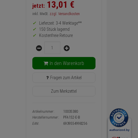
Preis,
13,
01
€
jetzt:
Verfügbakeit
und
inkl. MwSt.
zzgl. Versandkosten
Warenkorb-
oder
Lieferzeit: 3-4 Werktage**
Konfigurieren-
150 Stück lagernd
Button
Kostenfreie Retoure
Menge
In den Warenkorb
Fragen zum Artikel
Zum Merkzettel
Artikelnummer:
10035380
Herstellernummer:
PFA152-E-B
EAN:
6939554998256