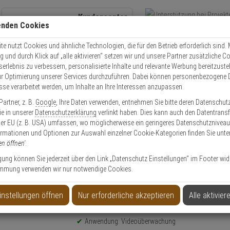
Kundencenter
enden Cookies
Übe
+49 (0)821 899 493-0
Schnel
Kontaktservice
nutzen
e nutzt Cookies und ähnliche Technologien, die für den Betrieb erforderlich sind. M
und durch Klick auf „alle aktivieren“ setzen wir und unsere Partner zusätzliche C
Mo. - Do.: 8:00 - 16:30 Fr. 8:00 - 14:00 Uhr
serlebnis zu verbessern, personalisierte Inhalte und relevante Werbung bereitzuste
r Optimierung unserer Services durchzuführen. Dabei können personenbezogene 
esse verarbeitet werden, um Inhalte an Ihre Interessen anzupassen.
Video
Zutritt
Einbruch
Brand
artner, z. B.
Google
, Ihre Daten verwenden, entnehmen Sie bitte deren Datenschut
 PFA152-E-B Masthalterung, schwarz
Sie in unserer
Datenschutzerklärung
verlinkt haben. Dies kann auch den Datentransf
er EU (z. B. USA) umfassen, wo möglicherweise ein geringeres Datenschutzniveau 
ormationen und Optionen zur Auswahl einzelner Cookie-Kategorien finden Sie unte
en öffnen'
.
ligung können Sie jederzeit über den Link „Datenschutz Einstellungen“ im Footer wid
mmung verwenden wir nur notwendige Cookies.
ng, schwarz
instellungen öffnen
Nur erforderliche akzeptieren
Alle aktivier
Produktinformationen
Halterung, Zubehörartikel
Anwendung: Videoüberwachung