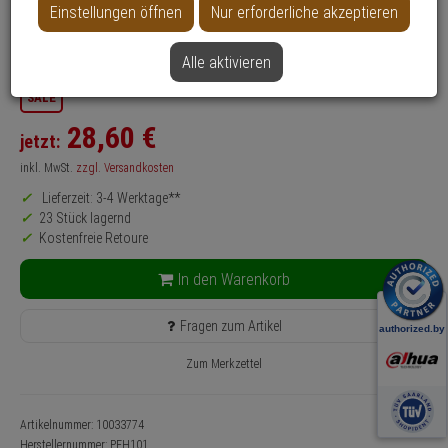
Einstellungen öffnen
Nur erforderliche akzeptieren
Anwendung: Videoüberwachung
Farbe: Schwarz
Alle aktivieren
SALE
28,
60
€
jetzt:
inkl. MwSt.
zzgl. Versandkosten
Lieferzeit: 3-4 Werktage**
23 Stück lagernd
Kostenfreie Retoure
In den Warenkorb
Fragen zum Artikel
Zum Merkzettel
Artikelnummer: 10033774
Herstellernummer:
PFH101