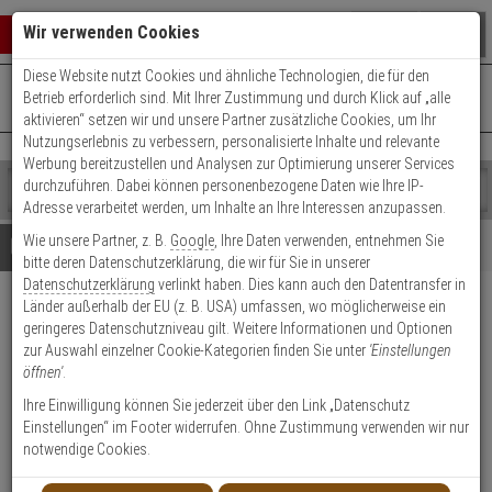
Warenkorb schließen
Suche öffnen
Warenko
Wir verwenden Cookies
Diese Website nutzt Cookies und ähnliche Technologien, die für den
+49 (0)821 899 493-0
Mo. - Do.: 8:00 - 16:30 | Fr.: 8:00 - 14:00 Uhr
0 ARTIKEL IM WARENKORB
Betrieb erforderlich sind. Mit Ihrer Zustimmung und durch Klick auf „alle
Kontaktservice nutzen
aktivieren“ setzen wir und unsere Partner zusätzliche Cookies, um Ihr
Ihr Warenkorb ist momentan leer.
Ergebnisse (
)
Nutzungserlebnis zu verbessern, personalisierte Inhalte und relevante
Fertig
Werbung bereitzustellen und Analysen zur Optimierung unserer Services
Shop
durchzuführen. Dabei können personenbezogene Daten wie Ihre IP-
durchsuchen
Adresse verarbeitet werden, um Inhalte an Ihre Interessen anzupassen.
Bitte
Es
Wie unsere Partner, z. B.
Google
, Ihre Daten verwenden, entnehmen Sie
geben
wurde
Details
Beratung
bitte deren Datenschutzerklärung, die wir für Sie in unserer
Sie
noch
Datenschutzerklärung
verlinkt haben. Dies kann auch den Datentransfer in
mindestens
Kategorien
Länder außerhalb der EU (z. B. USA) umfassen, wo möglicherweise ein
3
Suche
Dahua PFH101 Halterung
geringeres Datenschutzniveau gilt. Weitere Informationen und Optionen
Zeichen
gestartet
zur Auswahl einzelner Cookie-Kategorien finden Sie unter
'Einstellungen
ein,
Produktmerkmale
öffnen'
.
um
die
Ihre Einwilligung können Sie jederzeit über den Link „Datenschutz
Suche
Einstellungen“ im Footer widerrufen. Ohne Zustimmung verwenden wir nur
Datenblatt drucken
zu
notwendige Cookies.
starten.
Produktinformationen
Halterung, Zubehörartikel