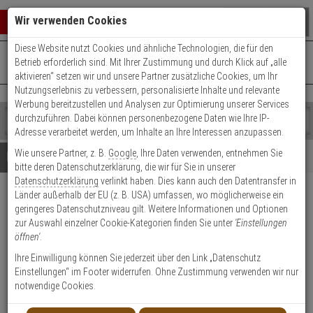
Warenkorb schließen
Suche öffnen
Warenko
Wir verwenden Cookies
Diese Website nutzt Cookies und ähnliche Technologien, die für den
+49 (0)821 899 493-0
Mo. - Do.: 8:00 - 16:30 | Fr.: 8:00 - 14:00 Uhr
0 ARTIKEL IM WARENKORB
Betrieb erforderlich sind. Mit Ihrer Zustimmung und durch Klick auf „alle
Kontaktservice nutzen
aktivieren“ setzen wir und unsere Partner zusätzliche Cookies, um Ihr
Ihr Warenkorb ist momentan leer.
Ergebnisse (
)
Nutzungserlebnis zu verbessern, personalisierte Inhalte und relevante
Fertig
Werbung bereitzustellen und Analysen zur Optimierung unserer Services
Shop
durchzuführen. Dabei können personenbezogene Daten wie Ihre IP-
durchsuchen
Adresse verarbeitet werden, um Inhalte an Ihre Interessen anzupassen.
Bitte
Es
Wie unsere Partner, z. B.
Google
, Ihre Daten verwenden, entnehmen Sie
geben
wurde
Details
Beratung
bitte deren Datenschutzerklärung, die wir für Sie in unserer
Sie
noch
Datenschutzerklärung
verlinkt haben. Dies kann auch den Datentransfer in
mindestens
Kategorien
Länder außerhalb der EU (z. B. USA) umfassen, wo möglicherweise ein
3
Suche
Dahua - VTH5221DW-S2 -
geringeres Datenschutzniveau gilt. Weitere Informationen und Optionen
Zeichen
gestartet
Monitor - IP WIFI
zur Auswahl einzelner Cookie-Kategorien finden Sie unter
'Einstellungen
ein,
öffnen'
.
um
die
Produktmerkmale
Ihre Einwilligung können Sie jederzeit über den Link „Datenschutz
Suche
Einstellungen“ im Footer widerrufen. Ohne Zustimmung verwenden wir nur
zu
notwendige Cookies.
Datenblatt drucken
starten.