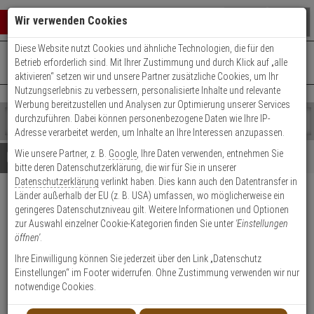
Warenkorb schließen
Suche öffnen
Warenko
Wir verwenden Cookies
Diese Website nutzt Cookies und ähnliche Technologien, die für den
+49 (0)821 899 493-0
Mo. - Do.: 8:00 - 16:30 | Fr.: 8:00 - 14:00 Uhr
0 ARTIKEL IM WARENKORB
Betrieb erforderlich sind. Mit Ihrer Zustimmung und durch Klick auf „alle
Kontaktservice nutzen
aktivieren“ setzen wir und unsere Partner zusätzliche Cookies, um Ihr
Ihr Warenkorb ist momentan leer.
Ergebnisse (
)
Nutzungserlebnis zu verbessern, personalisierte Inhalte und relevante
Fertig
Werbung bereitzustellen und Analysen zur Optimierung unserer Services
Shop
durchzuführen. Dabei können personenbezogene Daten wie Ihre IP-
durchsuchen
Adresse verarbeitet werden, um Inhalte an Ihre Interessen anzupassen.
Bitte
Es
Wie unsere Partner, z. B.
Google
, Ihre Daten verwenden, entnehmen Sie
geben
wurde
Details
Beratung
bitte deren Datenschutzerklärung, die wir für Sie in unserer
Sie
noch
Datenschutzerklärung
verlinkt haben. Dies kann auch den Datentransfer in
mindestens
Kategorien
Länder außerhalb der EU (z. B. USA) umfassen, wo möglicherweise ein
3
Suche
Dallas E1643Z/52KV/52KVS
geringeres Datenschutzniveau gilt. Weitere Informationen und Optionen
Zeichen
gestartet
Türgriff-Garnitur PZ
zur Auswahl einzelner Cookie-Kategorien finden Sie unter
'Einstellungen
ein,
öffnen'
.
um
die
Ihre Einwilligung können Sie jederzeit über den Link „Datenschutz
1
Suche
Einstellungen“ im Footer widerrufen. Ohne Zustimmung verwenden wir nur
zu
notwendige Cookies.
Produktmerkmale
starten.
Lagerabverkauf