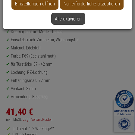
Einstellungen öffnen
Nur erforderliche akzeptieren
Datenblatt drucken
Alle aktivieren
Produktinformationen
Drückergarnitur - Modell: Dallas
Einsatzbereich: Zimmertür, Wohnungstür
Material: Edelstahl
Farbe: F69 (Edelstahl matt)
für Türstärke: 37 - 42 mm
Lochung: PZ-Lochung
Entferungsmaß: 72 mm
Vierkant: 8 mm
Anwendung: Beschlag
41,
40
€
inkl. MwSt.
zzgl. Versandkosten
Lieferzeit: 1-2 Werktage**
4 Stück lagernd