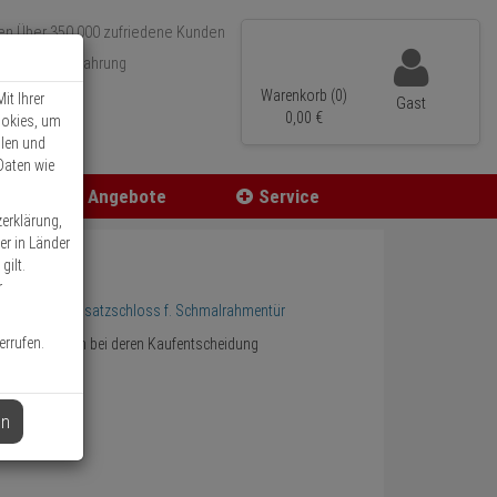
Über 350.000 zufriedene Kunden
r 15 Jahre Erfahrung
ler Versand
Warenkorb (0)
it Ihrer
Gast
0,
00
€
ookies, um
llen und
Daten wie
Angebote
Service
zerklärung,
er in Länder
gilt.
r
5 W EK Türzusatzschloss f. Schmalrahmentür
errufen.
lfen Sie anderen bei deren Kaufentscheidung
en