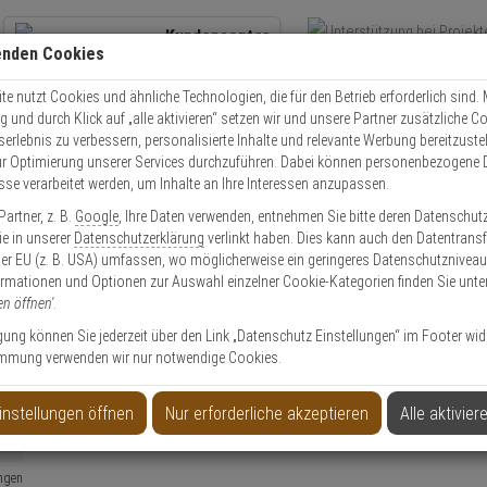
Kundencenter
enden Cookies
Übe
+49 (0)821 899 493-0
Schnel
Kontaktservice
nutzen
e nutzt Cookies und ähnliche Technologien, die für den Betrieb erforderlich sind. M
und durch Klick auf „alle aktivieren“ setzen wir und unsere Partner zusätzliche C
Mo. - Do.: 8:00 - 16:30 Fr. 8:00 - 14:00 Uhr
serlebnis zu verbessern, personalisierte Inhalte und relevante Werbung bereitzuste
r Optimierung unserer Services durchzuführen. Dabei können personenbezogene 
esse verarbeitet werden, um Inhalte an Ihre Interessen anzupassen.
Video
Zutritt
Einbruch
Brand
artner, z. B.
Google
, Ihre Daten verwenden, entnehmen Sie bitte deren Datenschut
Sie in unserer
Datenschutzerklärung
verlinkt haben. Dies kann auch den Datentransf
er EU (z. B. USA) umfassen, wo möglicherweise ein geringeres Datenschutzniveau 
ormationen und Optionen zur Auswahl einzelner Cookie-Kategorien finden Sie unte
en öffnen'
.
ABUS 752
ngen
ligung können Sie jederzeit über den Link „Datenschutz Einstellungen“ im Footer wid
Schreiben Sie jetzt Ihre persönliche Erfahrung mit diesem Artikel und he
ngen
mmung verwenden wir nur notwendige Cookies.
Einloggen und Bewertung schreiben
ngen
instellungen öffnen
Nur erforderliche akzeptieren
Alle aktivier
ngen
ngen