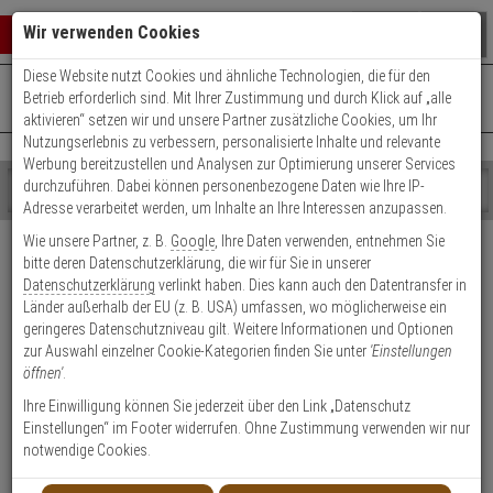
Warenkorb schließen
Suche öffnen
Warenko
Wir verwenden Cookies
Diese Website nutzt Cookies und ähnliche Technologien, die für den
+49 (0)821 899 493-0
Mo. - Do.: 8:00 - 16:30 | Fr.: 8:00 - 14:00 Uhr
0 ARTIKEL IM WARENKORB
Betrieb erforderlich sind. Mit Ihrer Zustimmung und durch Klick auf „alle
Kontaktservice nutzen
aktivieren“ setzen wir und unsere Partner zusätzliche Cookies, um Ihr
Ihr Warenkorb ist momentan leer.
Ergebnisse (
)
Nutzungserlebnis zu verbessern, personalisierte Inhalte und relevante
Fertig
Werbung bereitzustellen und Analysen zur Optimierung unserer Services
Shop
durchzuführen. Dabei können personenbezogene Daten wie Ihre IP-
durchsuchen
Adresse verarbeitet werden, um Inhalte an Ihre Interessen anzupassen.
Bitte
Es
Wie unsere Partner, z. B.
Google
, Ihre Daten verwenden, entnehmen Sie
geben
wurde
Kundenbewertungen
bitte deren Datenschutzerklärung, die wir für Sie in unserer
Sie
noch
1
Datenschutzerklärung
verlinkt haben. Dies kann auch den Datentransfer in
mindestens
Kategorien
Länder außerhalb der EU (z. B. USA) umfassen, wo möglicherweise ein
3
Suche
Einloggen und Bewertung schreiben
geringeres Datenschutzniveau gilt. Weitere Informationen und Optionen
Zeichen
gestartet
zur Auswahl einzelner Cookie-Kategorien finden Sie unter
'Einstellungen
ein,
öffnen'
.
um
0 Bewertungen
die
Ihre Einwilligung können Sie jederzeit über den Link „Datenschutz
Suche
Einstellungen“ im Footer widerrufen. Ohne Zustimmung verwenden wir nur
0 Bewertungen
zu
notwendige Cookies.
starten.
1 Bewertungen