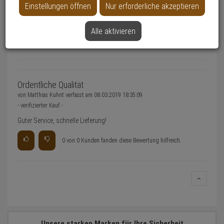
Einstellungen öffnen
Nur erforderliche akzeptieren
0 Bewertungen
Alle aktivieren
0 Bewertungen
Ordentliche Qualität
von
Matthias Kuhnt
verfasst am
08.03.2019 18:35:09
- verifizierter Kauf -
Guter Service, schnelle Lieferung!
0 von 0 Kunden fanden diese Bewertung hilfreich.
Unsere starken Marken für Ihre Sicherheit