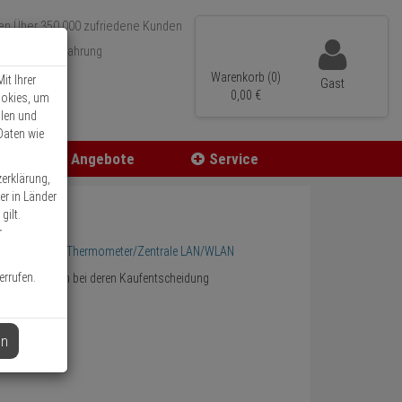
Über 350.000 zufriedene Kunden
r 15 Jahre Erfahrung
ler Versand
Warenkorb (0)
it Ihrer
Gast
0,
00
€
ookies, um
llen und
Daten wie
Angebote
Service
zerklärung,
er in Länder
gilt.
r
LL3419 IP IP Thermometer/Zentrale LAN/WLAN
errufen.
lfen Sie anderen bei deren Kaufentscheidung
en