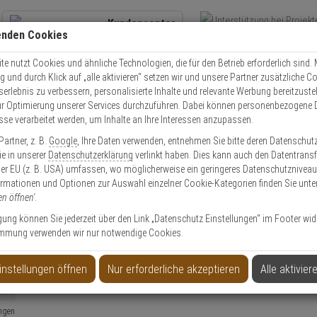
Kundencenter
enden Cookies
Übe
+49 (0)821 899 493-0
Schnel
Kontaktservice
nutzen
e nutzt Cookies und ähnliche Technologien, die für den Betrieb erforderlich sind. M
und durch Klick auf „alle aktivieren“ setzen wir und unsere Partner zusätzliche C
Mo. - Do.: 8:00 - 16:30 Fr. 8:00 - 14:00 Uhr
serlebnis zu verbessern, personalisierte Inhalte und relevante Werbung bereitzuste
r Optimierung unserer Services durchzuführen. Dabei können personenbezogene 
esse verarbeitet werden, um Inhalte an Ihre Interessen anzupassen.
Video
Zutritt
Einbruch
Brand
artner, z. B.
Google
, Ihre Daten verwenden, entnehmen Sie bitte deren Datenschut
Sie in unserer
Datenschutzerklärung
verlinkt haben. Dies kann auch den Datentransf
er EU (z. B. USA) umfassen, wo möglicherweise ein geringeres Datenschutzniveau 
ormationen und Optionen zur Auswahl einzelner Cookie-Kategorien finden Sie unte
en öffnen'
.
ALLNET A
ngen
ligung können Sie jederzeit über den Link „Datenschutz Einstellungen“ im Footer wid
Schreiben Sie jetzt Ihre persönliche Erfahrung mit diesem Artikel und he
ngen
mmung verwenden wir nur notwendige Cookies.
Einloggen und Bewertung schreiben
ngen
instellungen öffnen
Nur erforderliche akzeptieren
Alle aktivier
ngen
ngen