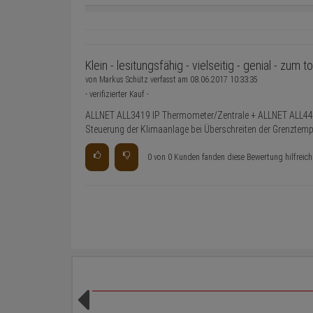
Klein - lesitungsfähig - vielseitig - genial - zum t
von
Markus Schütz
verfasst am
08.06.2017 10:33:35
- verifizierter Kauf -
ALLNET ALL3419 IP Thermometer/Zentrale + ALLNET ALL44
Steuerung der Klimaanlage bei Überschreiten der Grenztemp
0 von 0 Kunden fanden diese Bewertung hilfreich