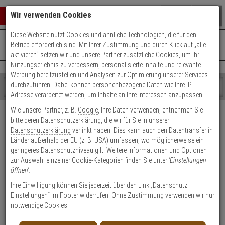
Warenkorb schließen
Suche öffnen
Warenko
Wir verwenden Cookies
Diese Website nutzt Cookies und ähnliche Technologien, die für den
+49 (0)821 899 493-0
Mo. - Do.: 8:00 - 16:30 | Fr.: 8:00 - 14:00 Uhr
0 ARTIKEL IM WARENKORB
Betrieb erforderlich sind. Mit Ihrer Zustimmung und durch Klick auf „alle
Kontaktservice nutzen
aktivieren“ setzen wir und unsere Partner zusätzliche Cookies, um Ihr
Ihr Warenkorb ist momentan leer.
Ergebnisse (
)
Nutzungserlebnis zu verbessern, personalisierte Inhalte und relevante
Fertig
Werbung bereitzustellen und Analysen zur Optimierung unserer Services
Shop
durchzuführen. Dabei können personenbezogene Daten wie Ihre IP-
durchsuchen
Adresse verarbeitet werden, um Inhalte an Ihre Interessen anzupassen.
Bitte
Es
Wie unsere Partner, z. B.
Google
, Ihre Daten verwenden, entnehmen Sie
geben
wurde
Kundenbewertungen
bitte deren Datenschutzerklärung, die wir für Sie in unserer
Sie
noch
1
Datenschutzerklärung
verlinkt haben. Dies kann auch den Datentransfer in
mindestens
Kategorien
Länder außerhalb der EU (z. B. USA) umfassen, wo möglicherweise ein
3
Suche
Einloggen und Bewertung schreiben
geringeres Datenschutzniveau gilt. Weitere Informationen und Optionen
Zeichen
gestartet
zur Auswahl einzelner Cookie-Kategorien finden Sie unter
'Einstellungen
ein,
öffnen'
.
um
1 Bewertungen
die
Ihre Einwilligung können Sie jederzeit über den Link „Datenschutz
Suche
Einstellungen“ im Footer widerrufen. Ohne Zustimmung verwenden wir nur
0 Bewertungen
zu
notwendige Cookies.
starten.
0 Bewertungen