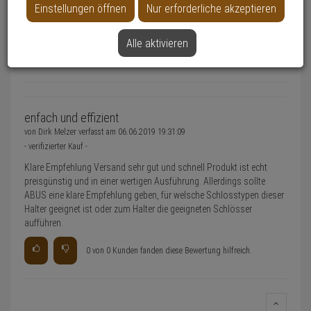
Einstellungen öffnen
Nur erforderliche akzeptieren
0 Bewertungen
Alle aktivieren
0 Bewertungen
enfach und effizient
von
Dirk Melzer
verfasst am
06.06.2019 19:31:09
- verifizierter Kauf -
Klare Empfehlung Versand sehr gut und schnell Produkt ist echt
preisgünstig und in einer wertigen Ausführung. Allerdings sollte
ABUS eine klare Empfehlung geben, für welsche Schlosstypen dieser
Halter geeignet ist oder zum Halter die geeigneten Schlösser
aufführen.
0 von 0 Kunden fanden diese Bewertung hilfreich.