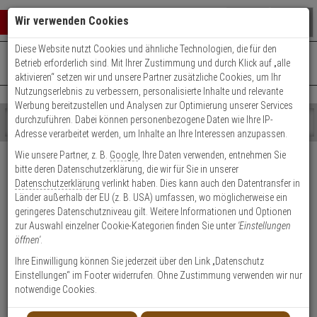
Warenkorb schließen
Suche öffnen
Warenko
Wir verwenden Cookies
Diese Website nutzt Cookies und ähnliche Technologien, die für den
+49 (0)821 899 493-0
Mo. - Do.: 8:00 - 16:30 | Fr.: 8:00 - 14:00 Uhr
0 ARTIKEL IM WARENKORB
Betrieb erforderlich sind. Mit Ihrer Zustimmung und durch Klick auf „alle
Kontaktservice nutzen
aktivieren“ setzen wir und unsere Partner zusätzliche Cookies, um Ihr
Ihr Warenkorb ist momentan leer.
Ergebnisse (
)
Nutzungserlebnis zu verbessern, personalisierte Inhalte und relevante
Fertig
Werbung bereitzustellen und Analysen zur Optimierung unserer Services
Shop
durchzuführen. Dabei können personenbezogene Daten wie Ihre IP-
durchsuchen
Adresse verarbeitet werden, um Inhalte an Ihre Interessen anzupassen.
Bitte
Es
Versand & Lieferung
Wie unsere Partner, z. B.
Google
, Ihre Daten verwenden, entnehmen Sie
geben
wurde
bitte deren Datenschutzerklärung, die wir für Sie in unserer
Sie
noch
Bitte wählen Sie Ihr Lieferland.
Datenschutzerklärung
verlinkt haben. Dies kann auch den Datentransfer in
mindestens
Kategorien
Länder außerhalb der EU (z. B. USA) umfassen, wo möglicherweise ein
3
Suche
geringeres Datenschutzniveau gilt. Weitere Informationen und Optionen
Zeichen
gestartet
zur Auswahl einzelner Cookie-Kategorien finden Sie unter
'Einstellungen
ein,
öffnen'
.
um
die
Ihre Einwilligung können Sie jederzeit über den Link „Datenschutz
Welche Lieferoptionen kann ich nach der Bestellung
Suche
Einstellungen“ im Footer widerrufen. Ohne Zustimmung verwenden wir nur
auswählen?
zu
notwendige Cookies.
starten.