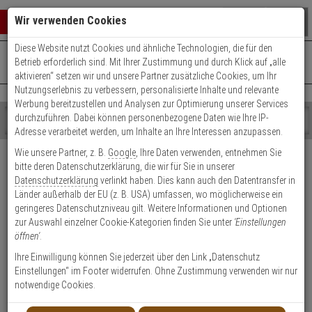
Warenkorb schließen
Suche öffnen
Warenko
Wir verwenden Cookies
Diese Website nutzt Cookies und ähnliche Technologien, die für den
+49 (0)821 899 493-0
Mo. - Do.: 8:00 - 16:30 | Fr.: 8:00 - 14:00 Uhr
0 ARTIKEL IM WARENKORB
Betrieb erforderlich sind. Mit Ihrer Zustimmung und durch Klick auf „alle
Kontaktservice nutzen
aktivieren“ setzen wir und unsere Partner zusätzliche Cookies, um Ihr
Ihr Warenkorb ist momentan leer.
Ergebnisse (
)
Nutzungserlebnis zu verbessern, personalisierte Inhalte und relevante
Fertig
Werbung bereitzustellen und Analysen zur Optimierung unserer Services
Shop
durchzuführen. Dabei können personenbezogene Daten wie Ihre IP-
durchsuchen
Adresse verarbeitet werden, um Inhalte an Ihre Interessen anzupassen.
Bitte
Es
Versand & Lieferung
Wie unsere Partner, z. B.
Google
, Ihre Daten verwenden, entnehmen Sie
geben
wurde
bitte deren Datenschutzerklärung, die wir für Sie in unserer
Sie
noch
Bitte wählen Sie Ihr Lieferland.
Datenschutzerklärung
verlinkt haben. Dies kann auch den Datentransfer in
mindestens
Kategorien
Länder außerhalb der EU (z. B. USA) umfassen, wo möglicherweise ein
3
Suche
geringeres Datenschutzniveau gilt. Weitere Informationen und Optionen
Zeichen
gestartet
zur Auswahl einzelner Cookie-Kategorien finden Sie unter
'Einstellungen
ein,
öffnen'
.
um
die
Ihre Einwilligung können Sie jederzeit über den Link „Datenschutz
Welche Lieferoptionen kann ich nach der Bestellung
Suche
Einstellungen“ im Footer widerrufen. Ohne Zustimmung verwenden wir nur
auswählen?
zu
notwendige Cookies.
starten.