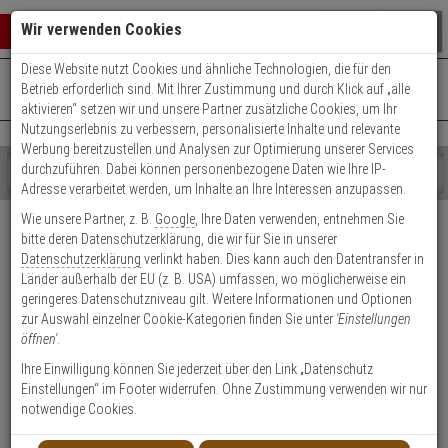
Warenkorb schließen
Suche öffnen
Warenko
Wir verwenden Cookies
Diese Website nutzt Cookies und ähnliche Technologien, die für den
+49 (0)821 899 493-0
Mo. - Do.: 8:00 - 16:30 | Fr.: 8:00 - 14:00 Uhr
0 ARTIKEL IM WARENKORB
Betrieb erforderlich sind. Mit Ihrer Zustimmung und durch Klick auf „alle
Kontaktservice nutzen
aktivieren“ setzen wir und unsere Partner zusätzliche Cookies, um Ihr
Ihr Warenkorb ist momentan leer.
Ergebnisse (
)
Nutzungserlebnis zu verbessern, personalisierte Inhalte und relevante
Fertig
Werbung bereitzustellen und Analysen zur Optimierung unserer Services
Shop
durchzuführen. Dabei können personenbezogene Daten wie Ihre IP-
durchsuchen
Adresse verarbeitet werden, um Inhalte an Ihre Interessen anzupassen.
Bitte
Es
Versand & Lieferung
Wie unsere Partner, z. B.
Google
, Ihre Daten verwenden, entnehmen Sie
geben
wurde
bitte deren Datenschutzerklärung, die wir für Sie in unserer
Sie
noch
Bitte wählen Sie Ihr Lieferland.
Datenschutzerklärung
verlinkt haben. Dies kann auch den Datentransfer in
mindestens
Kategorien
Länder außerhalb der EU (z. B. USA) umfassen, wo möglicherweise ein
3
Suche
geringeres Datenschutzniveau gilt. Weitere Informationen und Optionen
Zeichen
gestartet
zur Auswahl einzelner Cookie-Kategorien finden Sie unter
'Einstellungen
ein,
öffnen'
.
um
die
Ihre Einwilligung können Sie jederzeit über den Link „Datenschutz
Welche Lieferoptionen kann ich nach der Bestellung
Suche
Einstellungen“ im Footer widerrufen. Ohne Zustimmung verwenden wir nur
auswählen?
zu
notwendige Cookies.
starten.