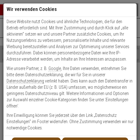
Warenkorb schließen
Suche öffnen
Warenko
Wir verwenden Cookies
Diese Website nutzt Cookies und ähnliche Technologien, die für den
+49 (0)821 899 493-0
Mo. - Do.: 8:00 - 16:30 | Fr.: 8:00 - 14:00 Uhr
0 ARTIKEL IM WARENKORB
Betrieb erforderlich sind. Mit Ihrer Zustimmung und durch Klick auf „alle
Kontaktservice nutzen
aktivieren“ setzen wir und unsere Partner zusätzliche Cookies, um Ihr
Ihr Warenkorb ist momentan leer.
Ergebnisse (
)
Nutzungserlebnis zu verbessern, personalisierte Inhalte und relevante
Fertig
Werbung bereitzustellen und Analysen zur Optimierung unserer Services
Shop
durchzuführen. Dabei können personenbezogene Daten wie Ihre IP-
durchsuchen
Adresse verarbeitet werden, um Inhalte an Ihre Interessen anzupassen.
Bitte
Es
Versand & Lieferung
Wie unsere Partner, z. B.
Google
, Ihre Daten verwenden, entnehmen Sie
geben
wurde
bitte deren Datenschutzerklärung, die wir für Sie in unserer
Sie
noch
Bitte wählen Sie Ihr Lieferland.
Datenschutzerklärung
verlinkt haben. Dies kann auch den Datentransfer in
mindestens
Kategorien
Länder außerhalb der EU (z. B. USA) umfassen, wo möglicherweise ein
3
Suche
geringeres Datenschutzniveau gilt. Weitere Informationen und Optionen
Zeichen
gestartet
zur Auswahl einzelner Cookie-Kategorien finden Sie unter
'Einstellungen
ein,
öffnen'
.
um
die
Ihre Einwilligung können Sie jederzeit über den Link „Datenschutz
Welche Lieferoptionen kann ich nach der Bestellung
Suche
Einstellungen“ im Footer widerrufen. Ohne Zustimmung verwenden wir nur
auswählen?
zu
notwendige Cookies.
starten.