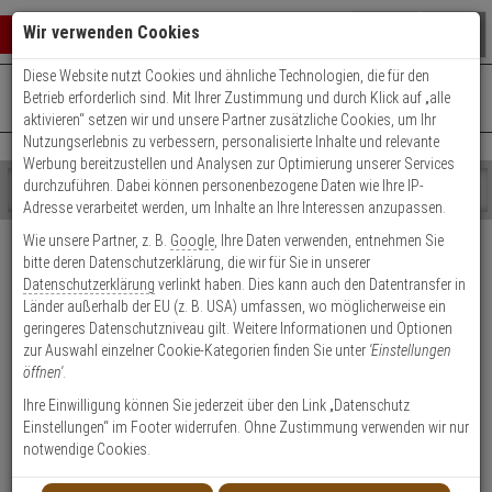
Warenkorb schließen
Suche öffnen
Warenko
Wir verwenden Cookies
Diese Website nutzt Cookies und ähnliche Technologien, die für den
+49 (0)821 899 493-0
Mo. - Do.: 8:00 - 16:30 | Fr.: 8:00 - 14:00 Uhr
0 ARTIKEL IM WARENKORB
Betrieb erforderlich sind. Mit Ihrer Zustimmung und durch Klick auf „alle
Kontaktservice nutzen
aktivieren“ setzen wir und unsere Partner zusätzliche Cookies, um Ihr
Ihr Warenkorb ist momentan leer.
Ergebnisse (
)
Nutzungserlebnis zu verbessern, personalisierte Inhalte und relevante
Fertig
Werbung bereitzustellen und Analysen zur Optimierung unserer Services
Shop
durchzuführen. Dabei können personenbezogene Daten wie Ihre IP-
durchsuchen
Adresse verarbeitet werden, um Inhalte an Ihre Interessen anzupassen.
Bitte
Es
Versand & Lieferung
Wie unsere Partner, z. B.
Google
, Ihre Daten verwenden, entnehmen Sie
geben
wurde
bitte deren Datenschutzerklärung, die wir für Sie in unserer
Sie
noch
Bitte wählen Sie Ihr Lieferland.
Datenschutzerklärung
verlinkt haben. Dies kann auch den Datentransfer in
mindestens
Kategorien
Länder außerhalb der EU (z. B. USA) umfassen, wo möglicherweise ein
3
Suche
geringeres Datenschutzniveau gilt. Weitere Informationen und Optionen
Zeichen
gestartet
zur Auswahl einzelner Cookie-Kategorien finden Sie unter
'Einstellungen
ein,
öffnen'
.
um
die
Ihre Einwilligung können Sie jederzeit über den Link „Datenschutz
Welche Lieferoptionen kann ich nach der Bestellung
Suche
Einstellungen“ im Footer widerrufen. Ohne Zustimmung verwenden wir nur
auswählen?
zu
notwendige Cookies.
starten.