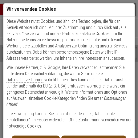
Warenkorb schließen
Suche öffnen
Warenko
Wir verwenden Cookies
Diese Website nutzt Cookies und ähnliche Technologien, die für den
+49 (0)821 899 493-0
Mo. - Do.: 8:00 - 16:30 | Fr.: 8:00 - 14:00 Uhr
0 ARTIKEL IM WARENKORB
Betrieb erforderlich sind. Mit Ihrer Zustimmung und durch Klick auf „alle
Kontaktservice nutzen
aktivieren“ setzen wir und unsere Partner zusätzliche Cookies, um Ihr
Ihr Warenkorb ist momentan leer.
Ergebnisse (
)
Nutzungserlebnis zu verbessern, personalisierte Inhalte und relevante
Fertig
Werbung bereitzustellen und Analysen zur Optimierung unserer Services
Shop
durchzuführen. Dabei können personenbezogene Daten wie Ihre IP-
durchsuchen
Adresse verarbeitet werden, um Inhalte an Ihre Interessen anzupassen.
Bitte
Es
Versand & Lieferung
Wie unsere Partner, z. B.
Google
, Ihre Daten verwenden, entnehmen Sie
geben
wurde
bitte deren Datenschutzerklärung, die wir für Sie in unserer
Sie
noch
Bitte wählen Sie Ihr Lieferland.
Datenschutzerklärung
verlinkt haben. Dies kann auch den Datentransfer in
mindestens
Kategorien
Länder außerhalb der EU (z. B. USA) umfassen, wo möglicherweise ein
3
Suche
geringeres Datenschutzniveau gilt. Weitere Informationen und Optionen
Zeichen
gestartet
zur Auswahl einzelner Cookie-Kategorien finden Sie unter
'Einstellungen
ein,
öffnen'
.
um
die
Ihre Einwilligung können Sie jederzeit über den Link „Datenschutz
Welche Lieferoptionen kann ich nach der Bestellung
Suche
Einstellungen“ im Footer widerrufen. Ohne Zustimmung verwenden wir nur
auswählen?
zu
notwendige Cookies.
starten.