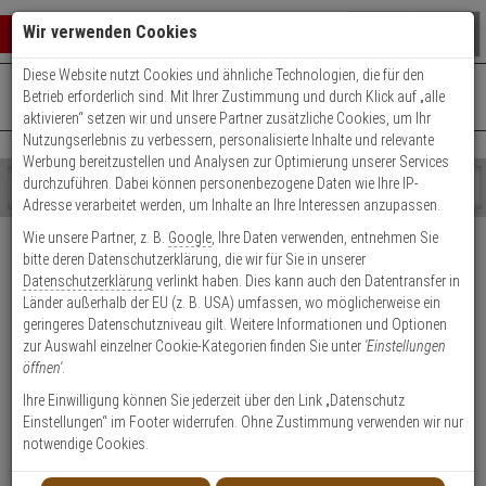
Warenkorb schließen
Suche öffnen
Warenko
Wir verwenden Cookies
Diese Website nutzt Cookies und ähnliche Technologien, die für den
+49 (0)821 899 493-0
Mo. - Do.: 8:00 - 16:30 | Fr.: 8:00 - 14:00 Uhr
0 ARTIKEL IM WARENKORB
Betrieb erforderlich sind. Mit Ihrer Zustimmung und durch Klick auf „alle
Kontaktservice nutzen
aktivieren“ setzen wir und unsere Partner zusätzliche Cookies, um Ihr
Ihr Warenkorb ist momentan leer.
Ergebnisse (
)
Nutzungserlebnis zu verbessern, personalisierte Inhalte und relevante
Fertig
Werbung bereitzustellen und Analysen zur Optimierung unserer Services
Shop
durchzuführen. Dabei können personenbezogene Daten wie Ihre IP-
durchsuchen
Adresse verarbeitet werden, um Inhalte an Ihre Interessen anzupassen.
Bitte
Es
Versand & Lieferung
Wie unsere Partner, z. B.
Google
, Ihre Daten verwenden, entnehmen Sie
geben
wurde
bitte deren Datenschutzerklärung, die wir für Sie in unserer
Sie
noch
Bitte wählen Sie Ihr Lieferland.
Datenschutzerklärung
verlinkt haben. Dies kann auch den Datentransfer in
mindestens
Kategorien
Länder außerhalb der EU (z. B. USA) umfassen, wo möglicherweise ein
3
Suche
geringeres Datenschutzniveau gilt. Weitere Informationen und Optionen
Zeichen
gestartet
zur Auswahl einzelner Cookie-Kategorien finden Sie unter
'Einstellungen
ein,
öffnen'
.
um
die
Ihre Einwilligung können Sie jederzeit über den Link „Datenschutz
Welche Lieferoptionen kann ich nach der Bestellung
Suche
Einstellungen“ im Footer widerrufen. Ohne Zustimmung verwenden wir nur
auswählen?
zu
notwendige Cookies.
starten.