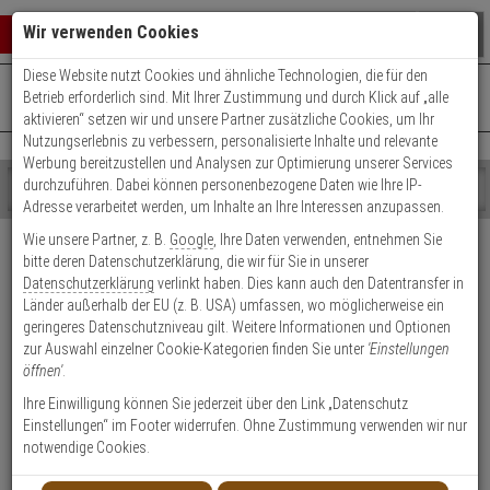
Warenkorb schließen
Suche öffnen
Warenko
Wir verwenden Cookies
Diese Website nutzt Cookies und ähnliche Technologien, die für den
+49 (0)821 899 493-0
Mo. - Do.: 8:00 - 16:30 | Fr.: 8:00 - 14:00 Uhr
0 ARTIKEL IM WARENKORB
Betrieb erforderlich sind. Mit Ihrer Zustimmung und durch Klick auf „alle
Kontaktservice nutzen
aktivieren“ setzen wir und unsere Partner zusätzliche Cookies, um Ihr
Ihr Warenkorb ist momentan leer.
Ergebnisse (
)
Nutzungserlebnis zu verbessern, personalisierte Inhalte und relevante
Fertig
Werbung bereitzustellen und Analysen zur Optimierung unserer Services
Shop
durchzuführen. Dabei können personenbezogene Daten wie Ihre IP-
durchsuchen
Adresse verarbeitet werden, um Inhalte an Ihre Interessen anzupassen.
Bitte
Es
Versand & Lieferung
Wie unsere Partner, z. B.
Google
, Ihre Daten verwenden, entnehmen Sie
geben
wurde
bitte deren Datenschutzerklärung, die wir für Sie in unserer
Sie
noch
Bitte wählen Sie Ihr Lieferland.
Datenschutzerklärung
verlinkt haben. Dies kann auch den Datentransfer in
mindestens
Kategorien
Länder außerhalb der EU (z. B. USA) umfassen, wo möglicherweise ein
3
Suche
geringeres Datenschutzniveau gilt. Weitere Informationen und Optionen
Zeichen
gestartet
zur Auswahl einzelner Cookie-Kategorien finden Sie unter
'Einstellungen
ein,
öffnen'
.
um
die
Ihre Einwilligung können Sie jederzeit über den Link „Datenschutz
Welche Lieferoptionen kann ich nach der Bestellung
Suche
Einstellungen“ im Footer widerrufen. Ohne Zustimmung verwenden wir nur
auswählen?
zu
notwendige Cookies.
starten.