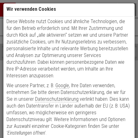
Warenkorb schließen
Suche öffnen
Warenko
Wir verwenden Cookies
Diese Website nutzt Cookies und ähnliche Technologien, die
+49 (0)821 899 493-0
Mo. - Do.: 8:00 - 16:30 | Fr.: 8:00 - 14:00 Uhr
0 ARTIKEL IM WARENKORB
für den Betrieb erforderlich sind. Mit Ihrer Zustimmung und
Kontaktservice nutzen
durch Klick auf „alle aktivieren“ setzen wir und unsere Partner
Ihr Warenkorb ist momentan leer.
Ergebnisse (
)
zusätzliche Cookies, um Ihr Nutzungserlebnis zu verbessern,
Fertig
personalisierte Inhalte und relevante Werbung bereitzustellen
Shop
durchsuchen
und Analysen zur Optimierung unserer Services
Bitte
Es
durchzuführen. Dabei können personenbezogene Daten wie
Versand & Lieferung
geben
wurde
Ihre IP-Adresse verarbeitet werden, um Inhalte an Ihre
Sie
noch
Interessen anzupassen.
Bitte wählen Sie Ihr Lieferland.
mindestens
Kategorien
Wie unsere Partner, z. B.
Google
, Ihre Daten verwenden,
3
Suche
Zeichen
gestartet
entnehmen Sie bitte deren Datenschutzerklärung, die wir für
ein,
Sie in unserer
Datenschutzerklärung
verlinkt haben. Dies kann
um
auch den Datentransfer in Länder außerhalb der EU (z. B. USA)
die
umfassen, wo möglicherweise ein geringeres
Welche Lieferoptionen kann ich nach der Bestellung
Suche
Datenschutzniveau gilt. Weitere Informationen und Optionen
auswählen?
zu
zur Auswahl einzelner Cookie-Kategorien finden Sie unter
starten.
'Einstellungen öffnen'
.