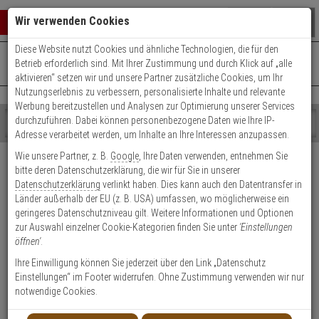
Warenkorb schließen
Suche öffnen
Warenko
Wir verwenden Cookies
Diese Website nutzt Cookies und ähnliche Technologien, die für den
+49 (0)821 899 493-0
Mo. - Do.: 8:00 - 16:30 | Fr.: 8:00 - 14:00 Uhr
0 ARTIKEL IM WARENKORB
Betrieb erforderlich sind. Mit Ihrer Zustimmung und durch Klick auf „alle
Kontaktservice nutzen
aktivieren“ setzen wir und unsere Partner zusätzliche Cookies, um Ihr
Ihr Warenkorb ist momentan leer.
Ergebnisse (
)
Nutzungserlebnis zu verbessern, personalisierte Inhalte und relevante
Fertig
Werbung bereitzustellen und Analysen zur Optimierung unserer Services
Shop
durchzuführen. Dabei können personenbezogene Daten wie Ihre IP-
durchsuchen
Adresse verarbeitet werden, um Inhalte an Ihre Interessen anzupassen.
Bitte
Es
Versand & Lieferung
Wie unsere Partner, z. B.
Google
, Ihre Daten verwenden, entnehmen Sie
geben
wurde
bitte deren Datenschutzerklärung, die wir für Sie in unserer
Sie
noch
Bitte wählen Sie Ihr Lieferland.
Datenschutzerklärung
verlinkt haben. Dies kann auch den Datentransfer in
mindestens
Kategorien
Länder außerhalb der EU (z. B. USA) umfassen, wo möglicherweise ein
3
Suche
geringeres Datenschutzniveau gilt. Weitere Informationen und Optionen
Zeichen
gestartet
zur Auswahl einzelner Cookie-Kategorien finden Sie unter
'Einstellungen
ein,
öffnen'
.
um
die
Ihre Einwilligung können Sie jederzeit über den Link „Datenschutz
Welche Lieferoptionen kann ich nach der Bestellung
Suche
Einstellungen“ im Footer widerrufen. Ohne Zustimmung verwenden wir nur
auswählen?
zu
notwendige Cookies.
starten.