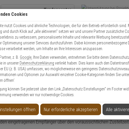
Kundencenter
enden Cookies
Übe
+49 (0)821 899 493-0
Schnel
Kontaktservice
nutzen
e nutzt Cookies und ähnliche Technologien, die für den Betrieb erforderlich sind. M
und durch Klick auf „alle aktivieren“ setzen wir und unsere Partner zusätzliche C
Mo. - Do.: 8:00 - 16:30 Fr. 8:00 - 14:00 Uhr
serlebnis zu verbessern, personalisierte Inhalte und relevante Werbung bereitzuste
r Optimierung unserer Services durchzuführen. Dabei können personenbezogene 
esse verarbeitet werden, um Inhalte an Ihre Interessen anzupassen.
Video
Zutritt
Einbruch
Brand
artner, z. B.
Google
, Ihre Daten verwenden, entnehmen Sie bitte deren Datenschut
Sie in unserer
Datenschutzerklärung
verlinkt haben. Dies kann auch den Datentransf
er EU (z. B. USA) umfassen, wo möglicherweise ein geringeres Datenschutzniveau 
ormationen und Optionen zur Auswahl einzelner Cookie-Kategorien finden Sie unte
en öffnen'
.
ligung können Sie jederzeit über den Link „Datenschutz Einstellungen“ im Footer wid
mmung verwenden wir nur notwendige Cookies.
auswählen?
instellungen öffnen
Nur erforderliche akzeptieren
Alle aktivier
 den eingetragenen Empfänger über den voraussichtlichen Zustellzeit