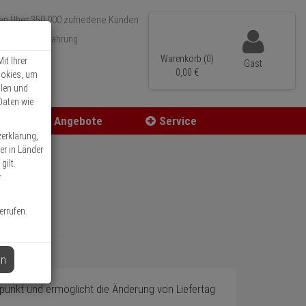
Über 350.000 zufriedene Kunden
r 15 Jahre Erfahrung
ler Versand
Warenkorb (0)
it Ihrer
Gast
0,
00
€
ookies, um
llen und
Daten wie
Angebote
Service
zerklärung,
er in Länder
gilt.
r
errufen.
en
punkt und ermöglicht die Änderung von Liefertag