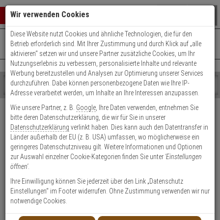
Warenkorb schließen
Suche öffnen
Warenko
Wir verwenden Cookies
Diese Website nutzt Cookies und ähnliche Technologien, die für den
+49 (0)821 899 493-0
Mo. - Do.: 8:00 - 16:30 | Fr.: 8:00 - 14:00 Uhr
0 ARTIKEL IM WARENKORB
Betrieb erforderlich sind. Mit Ihrer Zustimmung und durch Klick auf „alle
Kontaktservice nutzen
aktivieren“ setzen wir und unsere Partner zusätzliche Cookies, um Ihr
Ihr Warenkorb ist momentan leer.
Ergebnisse (
)
Nutzungserlebnis zu verbessern, personalisierte Inhalte und relevante
Fertig
Werbung bereitzustellen und Analysen zur Optimierung unserer Services
Shop
durchzuführen. Dabei können personenbezogene Daten wie Ihre IP-
durchsuchen
Adresse verarbeitet werden, um Inhalte an Ihre Interessen anzupassen.
Bitte
Es
Versand & Lieferung
Wie unsere Partner, z. B.
Google
, Ihre Daten verwenden, entnehmen Sie
geben
wurde
bitte deren Datenschutzerklärung, die wir für Sie in unserer
Sie
noch
Bitte wählen Sie Ihr Lieferland.
Datenschutzerklärung
verlinkt haben. Dies kann auch den Datentransfer in
mindestens
Kategorien
Länder außerhalb der EU (z. B. USA) umfassen, wo möglicherweise ein
3
Suche
geringeres Datenschutzniveau gilt. Weitere Informationen und Optionen
Zeichen
gestartet
zur Auswahl einzelner Cookie-Kategorien finden Sie unter
'Einstellungen
ein,
öffnen'
.
um
die
Ihre Einwilligung können Sie jederzeit über den Link „Datenschutz
Welche Lieferoptionen kann ich nach der Bestellung
Suche
Einstellungen“ im Footer widerrufen. Ohne Zustimmung verwenden wir nur
auswählen?
zu
notwendige Cookies.
starten.