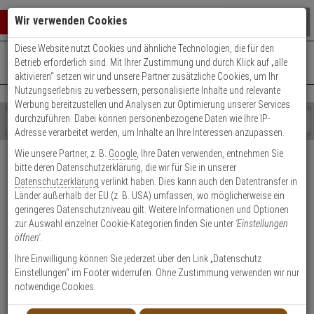
Warenkorb schließen
Suche öffnen
Warenko
Wir verwenden Cookies
Diese Website nutzt Cookies und ähnliche Technologien, die für den
+49 (0)821 899 493-0
Mo. - Do.: 8:00 - 16:30 | Fr.: 8:00 - 14:00 Uhr
0 ARTIKEL IM WARENKORB
Betrieb erforderlich sind. Mit Ihrer Zustimmung und durch Klick auf „alle
Kontaktservice nutzen
aktivieren“ setzen wir und unsere Partner zusätzliche Cookies, um Ihr
Ihr Warenkorb ist momentan leer.
Ergebnisse (
)
Nutzungserlebnis zu verbessern, personalisierte Inhalte und relevante
Fertig
Werbung bereitzustellen und Analysen zur Optimierung unserer Services
Shop
durchzuführen. Dabei können personenbezogene Daten wie Ihre IP-
durchsuchen
Adresse verarbeitet werden, um Inhalte an Ihre Interessen anzupassen.
Bitte
Es
Versand & Lieferung
Wie unsere Partner, z. B.
Google
, Ihre Daten verwenden, entnehmen Sie
geben
wurde
bitte deren Datenschutzerklärung, die wir für Sie in unserer
Sie
noch
Bitte wählen Sie Ihr Lieferland.
Datenschutzerklärung
verlinkt haben. Dies kann auch den Datentransfer in
mindestens
Kategorien
Länder außerhalb der EU (z. B. USA) umfassen, wo möglicherweise ein
3
Suche
geringeres Datenschutzniveau gilt. Weitere Informationen und Optionen
Zeichen
gestartet
zur Auswahl einzelner Cookie-Kategorien finden Sie unter
'Einstellungen
ein,
öffnen'
.
um
die
Ihre Einwilligung können Sie jederzeit über den Link „Datenschutz
Welche Lieferoptionen kann ich nach der Bestellung
Suche
Einstellungen“ im Footer widerrufen. Ohne Zustimmung verwenden wir nur
auswählen?
zu
notwendige Cookies.
starten.