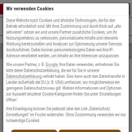
Warenkorb schließen
Suche öffnen
Warenko
Wir verwenden Cookies
Diese Website nutzt Cookies und ähnliche Technologien, die für den
+49 (0)821 899 493-0
Mo. - Do.: 8:00 - 16:30 | Fr.: 8:00 - 14:00 Uhr
0 ARTIKEL IM WARENKORB
Betrieb erforderlich sind. Mit Ihrer Zustimmung und durch Klick auf „alle
Kontaktservice nutzen
aktivieren“ setzen wir und unsere Partner zusätzliche Cookies, um Ihr
Ihr Warenkorb ist momentan leer.
Ergebnisse (
)
Nutzungserlebnis zu verbessern, personalisierte Inhalte und relevante
Fertig
Werbung bereitzustellen und Analysen zur Optimierung unserer Services
Shop
durchzuführen. Dabei können personenbezogene Daten wie Ihre IP-
durchsuchen
Adresse verarbeitet werden, um Inhalte an Ihre Interessen anzupassen.
Bitte
Es
Versand & Lieferung
Wie unsere Partner, z. B.
Google
, Ihre Daten verwenden, entnehmen Sie
geben
wurde
bitte deren Datenschutzerklärung, die wir für Sie in unserer
Sie
noch
Bitte wählen Sie Ihr Lieferland.
Datenschutzerklärung
verlinkt haben. Dies kann auch den Datentransfer in
mindestens
Kategorien
Länder außerhalb der EU (z. B. USA) umfassen, wo möglicherweise ein
3
Suche
geringeres Datenschutzniveau gilt. Weitere Informationen und Optionen
Zeichen
gestartet
zur Auswahl einzelner Cookie-Kategorien finden Sie unter
'Einstellungen
ein,
öffnen'
.
um
die
Ihre Einwilligung können Sie jederzeit über den Link „Datenschutz
Welche Lieferoptionen kann ich nach der Bestellung
Suche
Einstellungen“ im Footer widerrufen. Ohne Zustimmung verwenden wir nur
auswählen?
zu
notwendige Cookies.
starten.