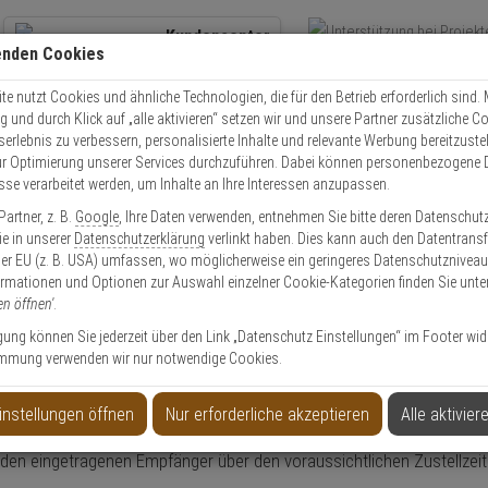
Kundencenter
enden Cookies
Übe
+49 (0)821 899 493-0
Schnel
Kontaktservice
nutzen
e nutzt Cookies und ähnliche Technologien, die für den Betrieb erforderlich sind. M
und durch Klick auf „alle aktivieren“ setzen wir und unsere Partner zusätzliche C
Mo. - Do.: 8:00 - 16:30 Fr. 8:00 - 14:00 Uhr
serlebnis zu verbessern, personalisierte Inhalte und relevante Werbung bereitzuste
r Optimierung unserer Services durchzuführen. Dabei können personenbezogene 
esse verarbeitet werden, um Inhalte an Ihre Interessen anzupassen.
Video
Zutritt
Einbruch
Brand
artner, z. B.
Google
, Ihre Daten verwenden, entnehmen Sie bitte deren Datenschut
Sie in unserer
Datenschutzerklärung
verlinkt haben. Dies kann auch den Datentransf
er EU (z. B. USA) umfassen, wo möglicherweise ein geringeres Datenschutzniveau 
ormationen und Optionen zur Auswahl einzelner Cookie-Kategorien finden Sie unte
en öffnen'
.
ligung können Sie jederzeit über den Link „Datenschutz Einstellungen“ im Footer wid
mmung verwenden wir nur notwendige Cookies.
auswählen?
instellungen öffnen
Nur erforderliche akzeptieren
Alle aktivier
 den eingetragenen Empfänger über den voraussichtlichen Zustellzeit