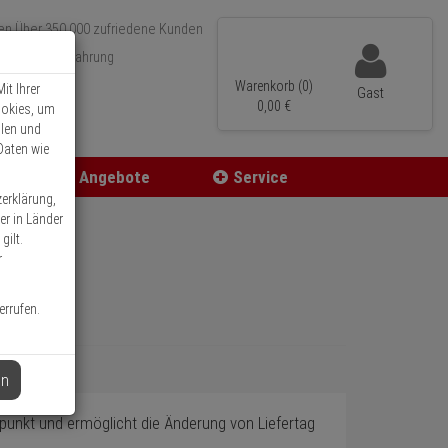
Über 350.000 zufriedene Kunden
r 15 Jahre Erfahrung
ler Versand
Warenkorb (0)
it Ihrer
Gast
0,
00
€
ookies, um
llen und
Daten wie
Angebote
Service
zerklärung,
er in Länder
gilt.
r
errufen.
en
punkt und ermöglicht die Änderung von Liefertag