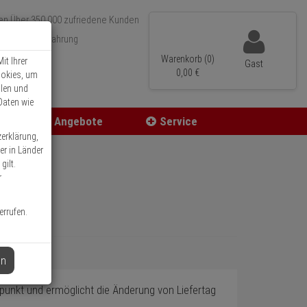
Über 350.000 zufriedene Kunden
r 15 Jahre Erfahrung
ler Versand
Warenkorb (0)
it Ihrer
Gast
0,
00
€
ookies, um
llen und
Daten wie
Angebote
Service
zerklärung,
er in Länder
gilt.
r
errufen.
en
punkt und ermöglicht die Änderung von Liefertag