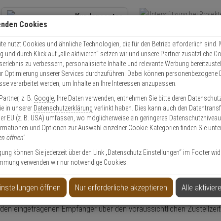
Kundencenter
enden Cookies
Übe
+49 (0)821 899 493-0
Schnel
Kontaktservice
nutzen
e nutzt Cookies und ähnliche Technologien, die für den Betrieb erforderlich sind. M
und durch Klick auf „alle aktivieren“ setzen wir und unsere Partner zusätzliche C
Mo. - Do.: 8:00 - 16:30 Fr. 8:00 - 14:00 Uhr
serlebnis zu verbessern, personalisierte Inhalte und relevante Werbung bereitzuste
r Optimierung unserer Services durchzuführen. Dabei können personenbezogene 
esse verarbeitet werden, um Inhalte an Ihre Interessen anzupassen.
Video
Zutritt
Einbruch
Brand
artner, z. B.
Google
, Ihre Daten verwenden, entnehmen Sie bitte deren Datenschut
Sie in unserer
Datenschutzerklärung
verlinkt haben. Dies kann auch den Datentransf
er EU (z. B. USA) umfassen, wo möglicherweise ein geringeres Datenschutzniveau 
ormationen und Optionen zur Auswahl einzelner Cookie-Kategorien finden Sie unte
en öffnen'
.
ligung können Sie jederzeit über den Link „Datenschutz Einstellungen“ im Footer wid
mmung verwenden wir nur notwendige Cookies.
auswählen?
instellungen öffnen
Nur erforderliche akzeptieren
Alle aktivier
 den eingetragenen Empfänger über den voraussichtlichen Zustellzeit