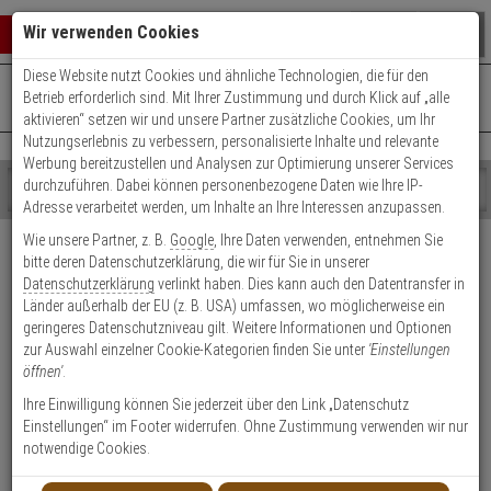
Warenkorb schließen
Suche öffnen
Warenko
Wir verwenden Cookies
Diese Website nutzt Cookies und ähnliche Technologien, die für den
+49 (0)821 899 493-0
Mo. - Do.: 8:00 - 16:30 | Fr.: 8:00 - 14:00 Uhr
0 ARTIKEL IM WARENKORB
Betrieb erforderlich sind. Mit Ihrer Zustimmung und durch Klick auf „alle
Kontaktservice nutzen
aktivieren“ setzen wir und unsere Partner zusätzliche Cookies, um Ihr
Ihr Warenkorb ist momentan leer.
Ergebnisse (
)
Nutzungserlebnis zu verbessern, personalisierte Inhalte und relevante
Fertig
Werbung bereitzustellen und Analysen zur Optimierung unserer Services
Shop
durchzuführen. Dabei können personenbezogene Daten wie Ihre IP-
durchsuchen
Adresse verarbeitet werden, um Inhalte an Ihre Interessen anzupassen.
Bitte
Es
Versand & Lieferung
Wie unsere Partner, z. B.
Google
, Ihre Daten verwenden, entnehmen Sie
geben
wurde
bitte deren Datenschutzerklärung, die wir für Sie in unserer
Sie
noch
Bitte wählen Sie Ihr Lieferland.
Datenschutzerklärung
verlinkt haben. Dies kann auch den Datentransfer in
mindestens
Kategorien
Länder außerhalb der EU (z. B. USA) umfassen, wo möglicherweise ein
3
Suche
geringeres Datenschutzniveau gilt. Weitere Informationen und Optionen
Zeichen
gestartet
zur Auswahl einzelner Cookie-Kategorien finden Sie unter
'Einstellungen
ein,
öffnen'
.
um
die
Ihre Einwilligung können Sie jederzeit über den Link „Datenschutz
Welche Lieferoptionen kann ich nach der Bestellung
Suche
Einstellungen“ im Footer widerrufen. Ohne Zustimmung verwenden wir nur
auswählen?
zu
notwendige Cookies.
starten.